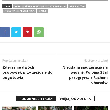
TAGI
MEMORIAŁ PIŁKARSKI GRZEGORZA SOLARZA
PIŁKA NOŻNA
POLONIA-STAL ŚWIDNICA
SPORT
Poprzedni artykuł
Następny artykuł
Zderzenie dwóch
Nieudana inauguracja na
osobówek przy zjeździe do
wiosnę. Polonia Stal
pogotowia
przegrywa z Ruchem
Chorzów
PODOBNE ARTYKUŁY
WIĘCEJ OD AUTORA