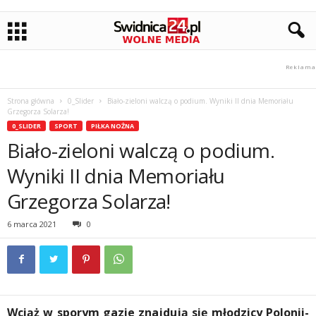
Strona główna
0_Slider
Biało-zieloni walczą o podium. Wyniki II dnia Memoriału
Grzegorza Solarza!
0_SLIDER
SPORT
PIŁKA NOŻNA
Biało-zieloni walczą o podium.
Wyniki II dnia Memoriału
Grzegorza Solarza!
6 marca 2021
0
Wciąż w sporym gazie znajdują się młodzicy Polonii-