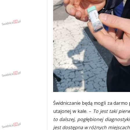
w
k
a
,
k
u
l
t
u
r
a
,
p
o
l
i
t
Świdniczanie będą mogli za darmo 
y
k
utajonej w kale. –
To jest taki pier
a
to dalszej, pogłębionej diagnostyk
,
jest dostępna w różnych miejscac
w