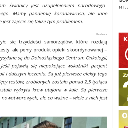
MON
om Świdnicy jest uzupełnieniem narodowego
14 lip
rubego. Mamy pandemię koronawirusa, ale inne
e jest zajecie się także tym problemem.
ło się trzydzieści samorządów, które rozdają
o testy, ale pełny produkt opieki skoordynowanej –
wysyłane są do Dolnośląskiego Centrum Onkologii,
śli pojawią się niepokojące wskaźniki, pacjent
i i dalszym leczeniu. Są już pierwsze efekty tego
ęcy testów, zrobionych zostało ponad 2,5 tysiąca
stała wykryta krew utajona w kale. Są pierwsze
nowotworowych, ale co ważne – wiele z nich jest