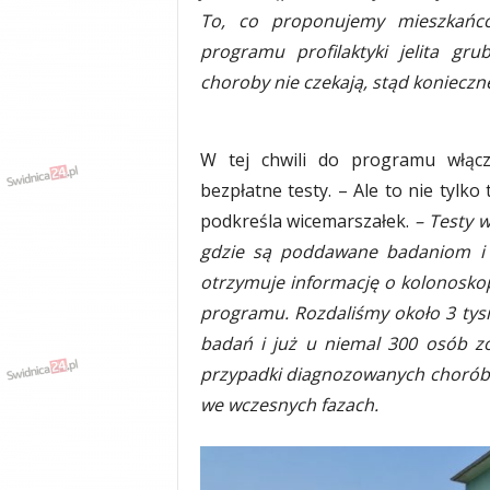
y
To, co proponujemy mieszkańc
w
programu profilaktyki jelita g
i
choroby nie czekają, stąd konieczn
a
d
y
,
W tej chwili do programu włączy
w
bezpłatne testy. – Ale to nie tylk
y
podkreśla wicemarszałek.
– Testy 
p
a
gdzie są poddawane badaniom i je
d
otrzymuje informację o kolonoskopi
k
programu. Rozdaliśmy około 3 tysi
i
badań i już u niemal 300 osób zo
przypadki diagnozowanych chorób 
we wczesnych fazach.