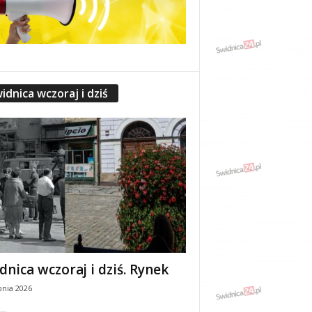
idnica wczoraj i dziś
dnica wczoraj i dziś. Rynek
pnia 2026