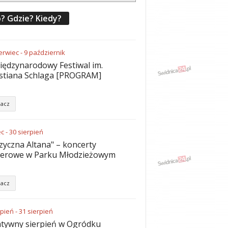
? Gdzie? Kiedy?
erwiec
-
9
październik
iędzynarodowy Festiwal im.
stiana Schlaga [PROGRAM]
acz
ec
-
30
sierpień
yczna Altana" – koncerty
nerowe w Parku Młodzieżowym
acz
rpień
-
31
sierpień
tywny sierpień w Ogródku