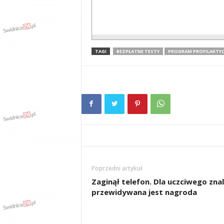
TAGI
BEZPŁATNE TESTY
PROGRAM PROFILAKTY
Poprzedni artykuł
Zaginął telefon. Dla uczciwego zna
przewidywana jest nagroda