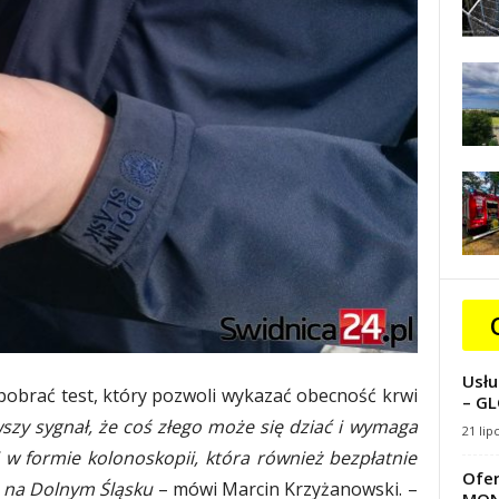
Usłu
pobrać test, który pozwoli wykazać obecność krwi
– GL
wszy sygnał, że coś złego może się dziać i wymaga
21 lip
i w formie kolonoskopii, która również bezpłatnie
Ofer
h na Dolnym Śląsku
– mówi Marcin Krzyżanowski. –