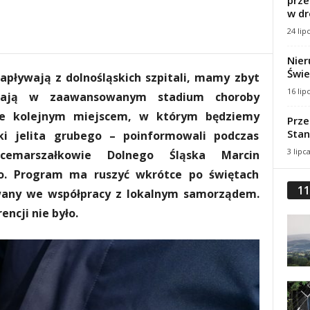
prze
w dr
24 lip
Nier
Świe
apływają z dolnośląskich szpitali, mamy zbyt
16 lip
fiają w zaawansowanym stadium choroby
ie kolejnym miejscem, w którym będziemy
Prze
Stan
ki jelita grubego – poinformowali podczas
3 lipc
cemarszałkowie Dolnego Śląska Marcin
o. Program ma ruszyć wkrótce po świętach
11
owany we współpracy z lokalnym samorządem.
ncji nie było.