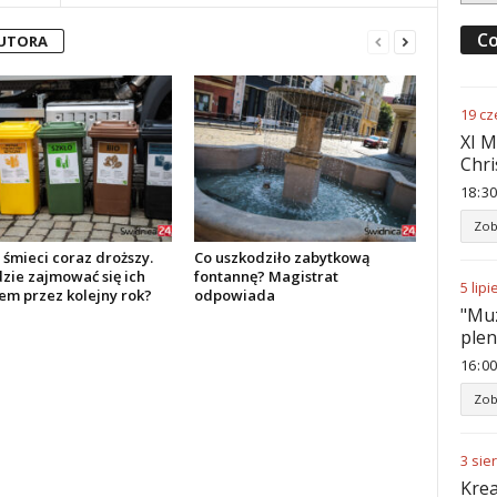
Co
AUTORA
19
cz
XI M
Chri
18
:
30
Zob
śmieci coraz droższy.
Co uszkodziło zabytkową
dzie zajmować się ich
fontannę? Magistrat
5
lipi
em przez kolejny rok?
odpowiada
"Muz
ple
16
:
00
Zob
3
sie
Krea