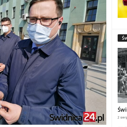
Św
Świ
2 sier