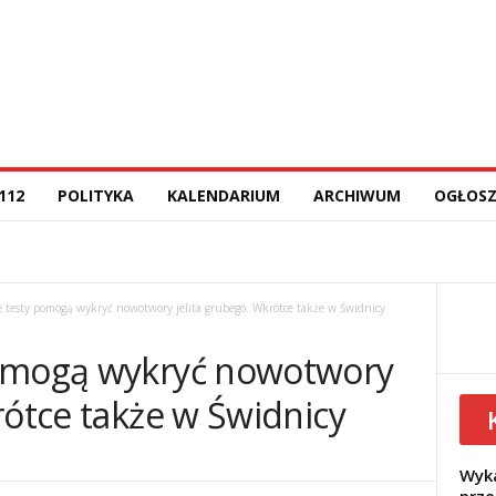
112
POLITYKA
KALENDARIUM
ARCHIWUM
OGŁOSZ
 testy pomogą wykryć nowotwory jelita grubego. Wkrótce także w Świdnicy
pomogą wykryć nowotwory
rótce także w Świdnicy
Wyka