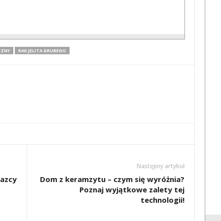
CZNY
RAK JELITA GRUBEGO
Następny artykuł
lazcy
Dom z keramzytu – czym się wyróżnia?
Poznaj wyjątkowe zalety tej
technologii!