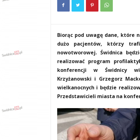
e
n
i
a
,
Biorąc pod uwagę dane, które n
i
n
dużo pacjentów, którzy tra
f
nowotworowej. Świdnica będz
o
realizować program profilakty
r
m
konferencji w Świdnicy wi
a
Krzyżanowski i Grzegorz Mack
c
wielkanocnych i będzie realiz
j
e
Przedstawicieli miasta na konfere
,
r
o
z
r
y