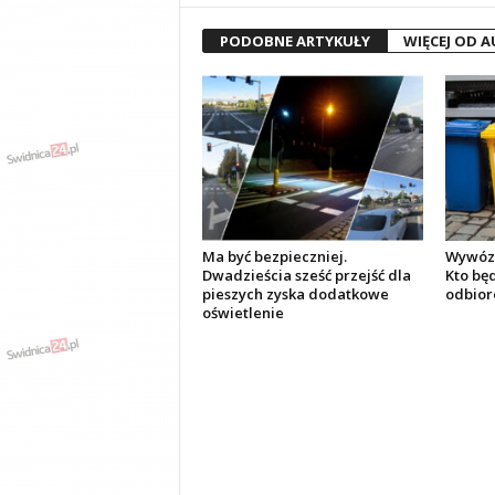
PODOBNE ARTYKUŁY
WIĘCEJ OD 
Ma być bezpieczniej.
Wywóz 
Dwadzieścia sześć przejść dla
Kto bę
pieszych zyska dodatkowe
odbior
oświetlenie