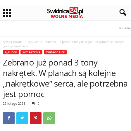
Strona główna
0_Slider
Zebrano już ponad 3 tony nakrętek. W planach są kolejne
„nakrętkowe” serca,...
0_SLIDER
WYDARZENIA
ŚWIEBODZICE
Zebrano już ponad 3 tony
nakrętek. W planach są kolejne
„nakrętkowe” serca, ale potrzebna
jest pomoc
22 lutego 2021
0