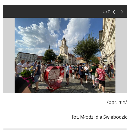
1
z 7
/opr. mn/
fot. Młodzi dla Świebodzic