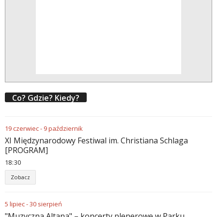
Co? Gdzie? Kiedy?
19
czerwiec
-
9
październik
XI Międzynarodowy Festiwal im. Christiana Schlaga
[PROGRAM]
18
:
30
Zobacz
5
lipiec
-
30
sierpień
"Muzyczna Altana" – koncerty plenerowe w Parku