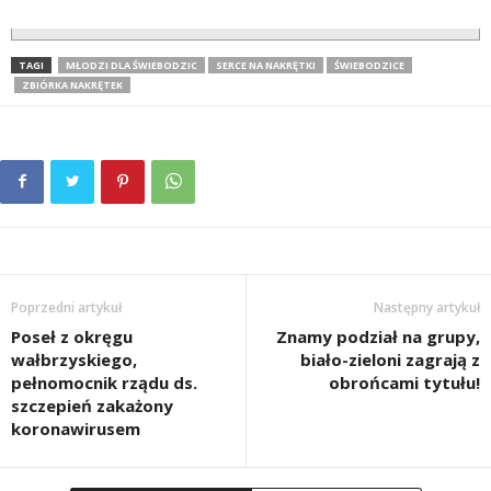
TAGI
MŁODZI DLA ŚWIEBODZIC
SERCE NA NAKRĘTKI
ŚWIEBODZICE
ZBIÓRKA NAKRĘTEK
Poprzedni artykuł
Następny artykuł
Poseł z okręgu
Znamy podział na grupy,
wałbrzyskiego,
biało-zieloni zagrają z
pełnomocnik rządu ds.
obrońcami tytułu!
szczepień zakażony
koronawirusem