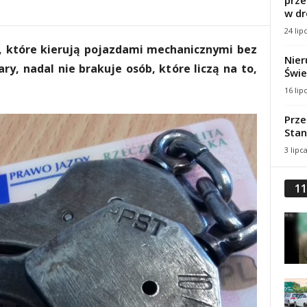
prze
w dr
24 lip
m, które kierują pojazdami mechanicznymi bez
Nier
y, nadal nie brakuje osób, które liczą na to,
Świe
16 lip
Prze
Stan
3 lipc
11