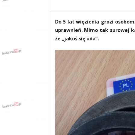
e
n
i
Do 5 lat więzienia grozi osobo
a
,
uprawnień. Mimo tak surowej kar
i
że „jakoś się uda”.
n
f
o
r
m
a
c
j
e
,
r
o
z
r
y