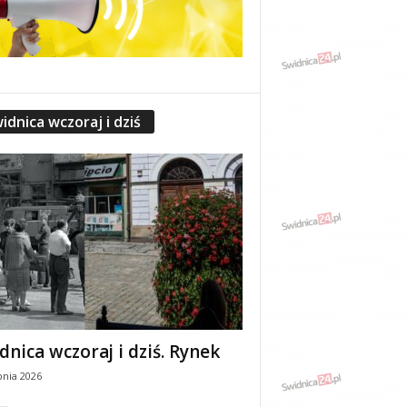
idnica wczoraj i dziś
dnica wczoraj i dziś. Rynek
pnia 2026