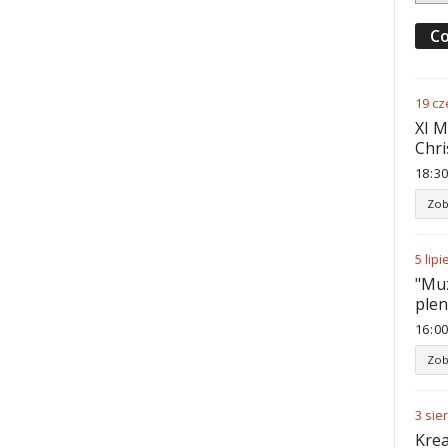
Co
19
cz
XI M
Chri
18
:
30
Zob
5
lipi
"Muz
ple
16
:
00
Zob
3
sie
Krea