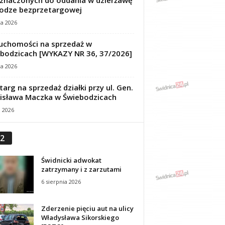
znaczonych do oddania w dzierżawę
odze bezprzetargowej
ca 2026
uchomości na sprzedaż w
bodzicach [WYKAZY NR 36, 37/2026]
ca 2026
targ na sprzedaż działki przy ul. Gen.
isława Maczka w Świebodzicach
a 2026
2
Świdnicki adwokat
zatrzymany i z zarzutami
6 sierpnia 2026
Zderzenie pięciu aut na ulicy
Władysława Sikorskiego