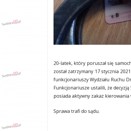
w
k
a
,
k
u
l
t
u
r
a
20-latek, który poruszał się sam
,
został zatrzymany 17 stycznia 202
p
funkcjonariuszy Wydziału Ruchu D
o
l
Funkcjonariusze ustalili, że decy
i
posiada aktywny zakaz kierowania 
t
y
Sprawa trafi do sądu.
k
a
,
w