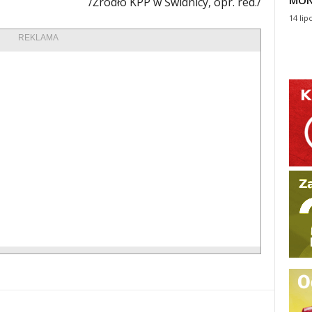
MON
/Źródło KPP w Świdnicy, opr. red./
14 lip
REKLAMA