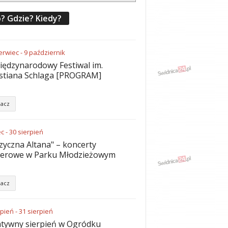
? Gdzie? Kiedy?
erwiec
-
9
październik
iędzynarodowy Festiwal im.
stiana Schlaga [PROGRAM]
acz
ec
-
30
sierpień
yczna Altana" – koncerty
nerowe w Parku Młodzieżowym
acz
rpień
-
31
sierpień
tywny sierpień w Ogródku