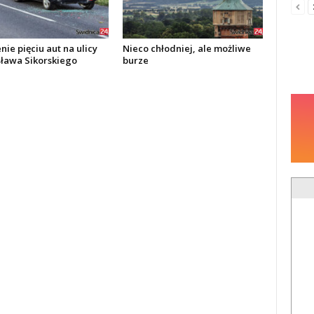
ie pięciu aut na ulicy
Nieco chłodniej, ale możliwe
ława Sikorskiego
burze