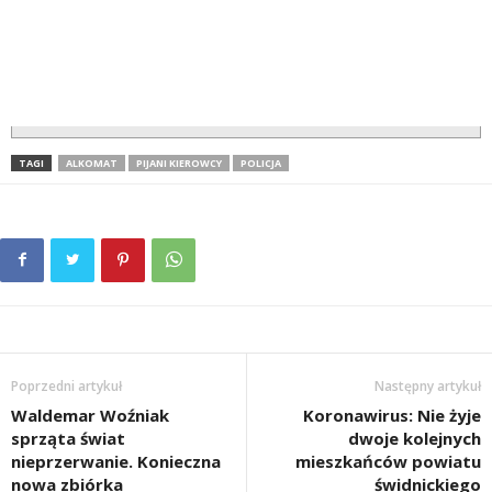
TAGI
ALKOMAT
PIJANI KIEROWCY
POLICJA
Poprzedni artykuł
Następny artykuł
Waldemar Woźniak
Koronawirus: Nie żyje
sprząta świat
dwoje kolejnych
nieprzerwanie. Konieczna
mieszkańców powiatu
nowa zbiórka
świdnickiego