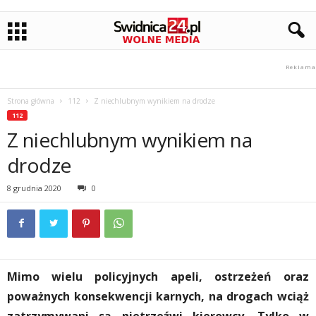
Strona główna
112
Z niechlubnym wynikiem na drodze
112
Z niechlubnym wynikiem na
drodze
8 grudnia 2020
0
Mimo wielu policyjnych apeli, ostrzeżeń oraz
poważnych konsekwencji karnych, na drogach wciąż