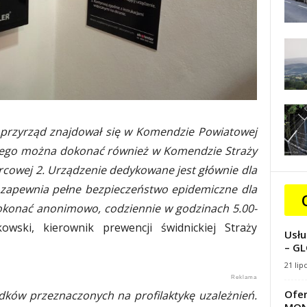
i przyrząd znajdował się w Komendzie Powiatowej
akiego można dokonać również w Komendzie Straży
orcowej 2. Urządzenie dedykowane jest głównie dla
i zapewnia pełne bezpieczeństwo epidemiczne dla
konać anonimowo, codziennie w godzinach 5.00-
wski, kierownik prewencji świdnickiej Straży
Usłu
– GL
21 lip
Ofer
dków przeznaczonych na profilaktykę uzależnień.