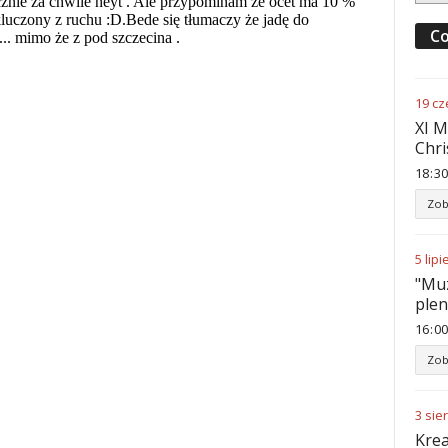
Co
19
cz
XI M
Chri
18
:
30
Zob
5
lipi
"Muz
ple
16
:
00
Zob
3
sie
Krea