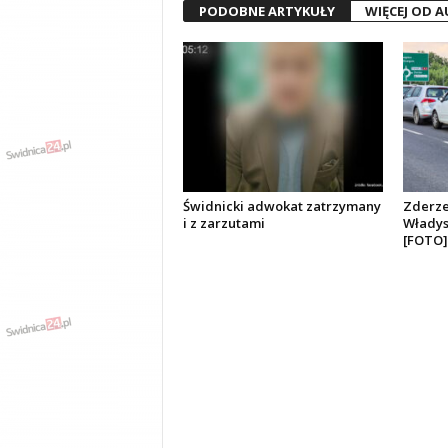
PODOBNE ARTYKUŁY
WIĘCEJ OD 
Świdnicki adwokat zatrzymany
Zderzen
i z zarzutami
Władys
[FOTO]