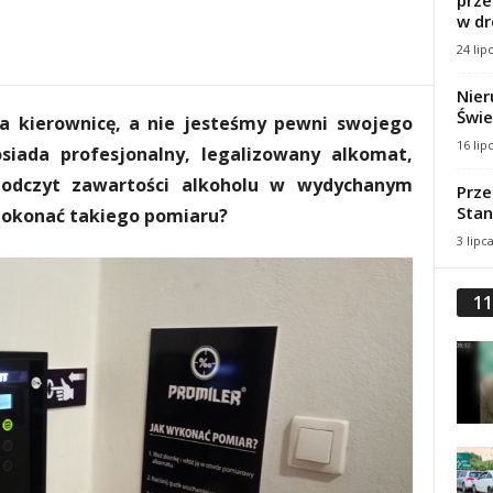
prze
w dr
24 lip
Nier
Świe
za kierownicę, a nie jesteśmy pewni swojego
16 lip
siada profesjonalny, legalizowany alkomat,
 odczyt zawartości alkoholu w wydychanym
Prze
Stan
dokonać takiego pomiaru?
3 lipc
11