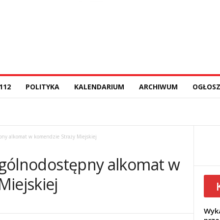
112
POLITYKA
KALENDARIUM
ARCHIWUM
OGŁOSZ
ępny alkomat w komendzie Straży Miejskiej
 Ogólnodostępny alkomat w
iejskiej
Wyka