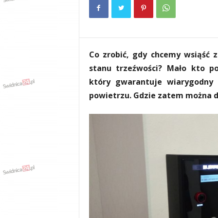
e
n
i
a
,
Co zrobić, gdy chcemy wsiąść 
i
n
stanu trzeźwości? Mało kto po
f
który gwarantuje wiarygodny
o
powietrzu. Gdzie zatem można 
r
m
a
c
j
e
,
r
o
z
r
y