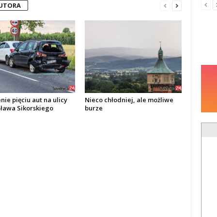
AUTORA
ie pięciu aut na ulicy
Nieco chłodniej, ale możliwe
ława Sikorskiego
burze