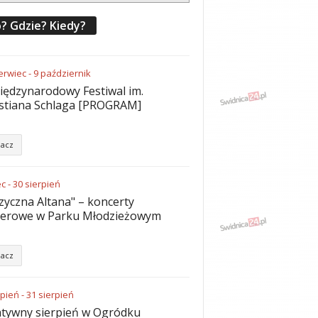
? Gdzie? Kiedy?
erwiec
-
9
październik
iędzynarodowy Festiwal im.
stiana Schlaga [PROGRAM]
acz
ec
-
30
sierpień
yczna Altana" – koncerty
nerowe w Parku Młodzieżowym
acz
rpień
-
31
sierpień
tywny sierpień w Ogródku