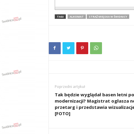
TAGI
ALKOMAT
STRAŻ MIEJSKA W ŚWIDNICY
Poprzedni artykuł
Tak będzie wyglądał basen letni p
modernizacji? Magistrat ogłasza 
przetarg i przedstawia wizualizacj
[FOTO]