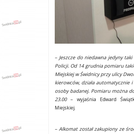
w
k
a
,
k
u
l
t
u
–
Jeszcze do niedawna jedyny tak
r
a
Policji. Od 14 grudnia pomiaru t
,
Miejskiej w Świdnicy przy ulicy Dw
p
kierowców, działa automatycznie 
o
l
osoby badanej. Pomiaru można do
i
23.00
– wyjaśnia Edward Świątko
t
Miejskiej.
y
k
a
,
–
Alkomat został zakupiony ze śro
w