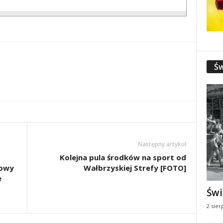
Św
Następny artykuł
o
Kolejna pula środków na sport od
nowy
Wałbrzyskiej Strefy [FOTO]
e
Świ
2 sier