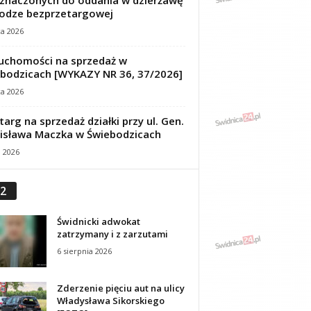
znaczonych do oddania w dzierżawę
odze bezprzetargowej
ca 2026
uchomości na sprzedaż w
bodzicach [WYKAZY NR 36, 37/2026]
ca 2026
targ na sprzedaż działki przy ul. Gen.
isława Maczka w Świebodzicach
a 2026
2
Świdnicki adwokat
zatrzymany i z zarzutami
6 sierpnia 2026
Zderzenie pięciu aut na ulicy
Władysława Sikorskiego