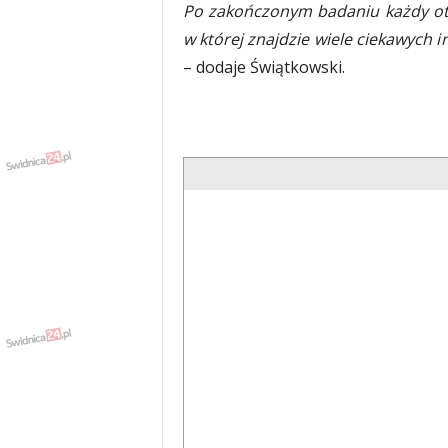
Po zakończonym badaniu każdy otr
y
w której znajdzie wiele ciekawych 
w
i
– dodaje Świątkowski.
a
d
y
,
w
y
p
a
d
k
i