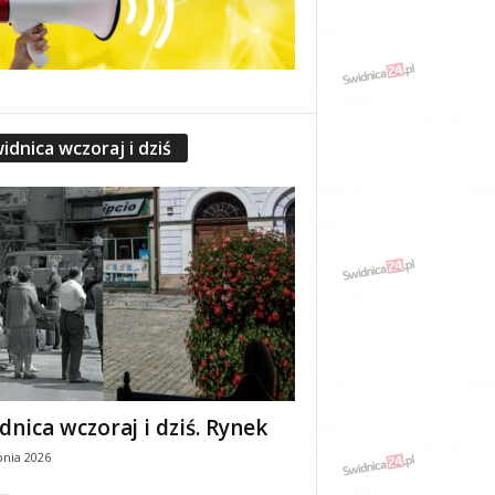
idnica wczoraj i dziś
dnica wczoraj i dziś. Rynek
pnia 2026