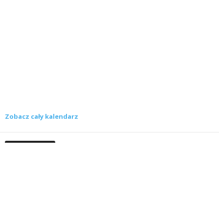
Zobacz cały kalendarz
Konkursy
Zamek Książ przemówił głosami służących.
Wiemy już, kto wygrał książkę Agnieszki...
16 lipca 2026
Historie służących Zamku Książ. Wygraj