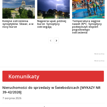
Kolejne ostrzeżenia
Najpierw upał, później
Temperatura sięgnie
synoptyków. Skwar, a w
burze. Synoptycy
nawet 35°C. Synoptycy
nocy burze
ostrzegają
podwyższyli stopień
pogodowego
ostrzeżenia
Komunikaty
Nieruchomości do sprzedaży w Świebodzicach [WYKAZY NR
39-42/2026]
7 sierpnia 2026