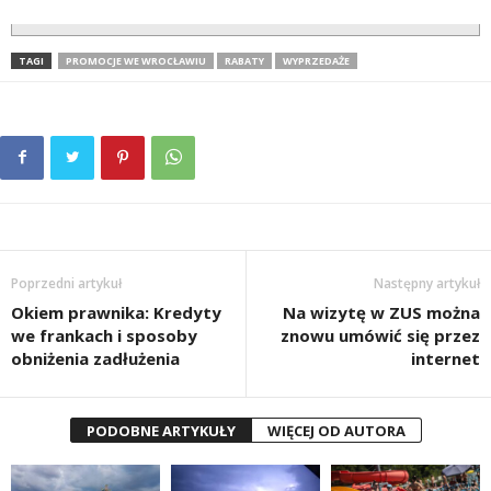
TAGI
PROMOCJE WE WROCŁAWIU
RABATY
WYPRZEDAŻE
Poprzedni artykuł
Następny artykuł
Okiem prawnika: Kredyty
Na wizytę w ZUS można
we frankach i sposoby
znowu umówić się przez
obniżenia zadłużenia
internet
PODOBNE ARTYKUŁY
WIĘCEJ OD AUTORA