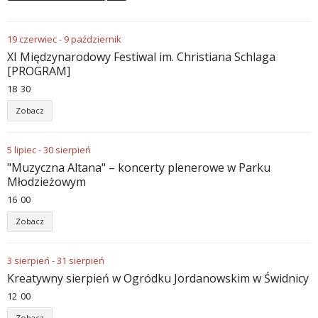
19
czerwiec
-
9
październik
XI Międzynarodowy Festiwal im. Christiana Schlaga
[PROGRAM]
18
:
30
Zobacz
5
lipiec
-
30
sierpień
"Muzyczna Altana" – koncerty plenerowe w Parku
Młodzieżowym
16
:
00
Zobacz
3
sierpień
-
31
sierpień
Kreatywny sierpień w Ogródku Jordanowskim w Świdnicy
12
:
00
Zobacz