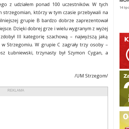
MON
ego z udziałem ponad 100 uczestników. W tych
14 lip
 strzegomian, którzy w tym czasie przebywali na
ilniejszej grupie B bardzo dobrze zaprezentował
iejsce. Dzięki dobrej grze i wielu wygranym z wyżej
zdobył III kategorię szachową – najwyższą jaką
i w Strzegomiu. W grupie C zagrały trzy osoby –
tosz Łubniewski, trzynasty był Szymon Cygan, a
/UM Strzegom/
REKLAMA