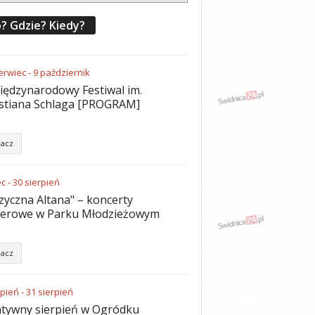
? Gdzie? Kiedy?
erwiec
-
9
październik
iędzynarodowy Festiwal im.
stiana Schlaga [PROGRAM]
acz
ec
-
30
sierpień
yczna Altana" – koncerty
nerowe w Parku Młodzieżowym
acz
rpień
-
31
sierpień
tywny sierpień w Ogródku