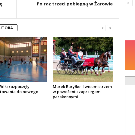
ę
Po raz trzeci pobiegną w Żarowie
AUTORA
ilki rozpoczęły
Marek Baryłko II wicemistrzem
towania do nowego
w powożeniu zaprzęgami
parakonnymi