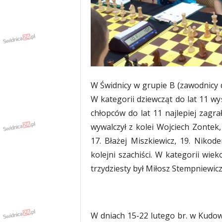
w
k
a
,
k
u
l
t
W Świdnicy w grupie B (zawodnicy d
u
r
W kategorii dziewcząt do lat 11 wy
a
chłopców do lat 11 najlepiej zagrał
,
wywalczył z kolei Wojciech Zontek
p
o
17. Błażej Miszkiewicz, 19. Nikode
l
kolejni szachiści. W kategorii wiek
i
trzydziesty był Miłosz Stempniewicz
t
y
k
a
,
W dniach 15-22 lutego br. w Kudowi
w