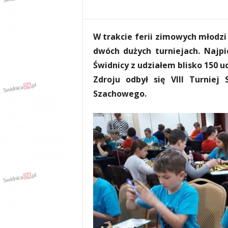
e
n
i
W trakcie ferii zimowych młodzi
a
,
dwóch dużych turniejach. Najp
i
Świdnicy z udziałem blisko 150 
n
Zdroju odbył się VIII Turniej
f
o
Szachowego.
r
m
a
c
j
e
,
r
o
z
r
y