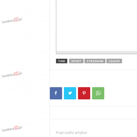
TAGI
SPORT
STRZEGOM
SZACHY
Poprzedni artykuł