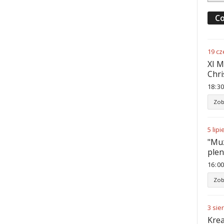
Co
19
cz
XI M
Chri
18
:
30
Zob
5
lipi
"Muz
ple
16
:
00
Zob
3
sie
Krea