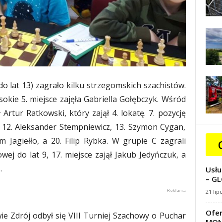
o lat 13) zagrało kilku strzegomskich szachistów.
sokie 5. miejsce zajęła Gabriella Gołębczyk. Wśród
 Artur Ratkowski, który zajął 4. lokatę. 7. pozycję
, 12. Aleksander Stempniewicz, 13. Szymon Cygan,
m Jagiełło, a 20. Filip Rybka. W grupie C zagrali
owej do lat 9, 17. miejsce zajął Jakub Jedyńczuk, a
.
Usłu
– GL
21 lip
Ofer
e Zdrój odbył się VIII Turniej Szachowy o Puchar