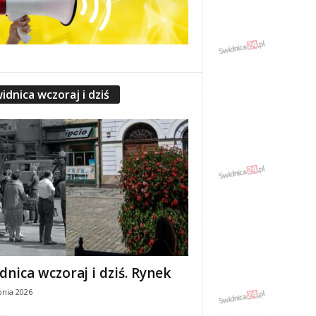
idnica wczoraj i dziś
dnica wczoraj i dziś. Rynek
pnia 2026