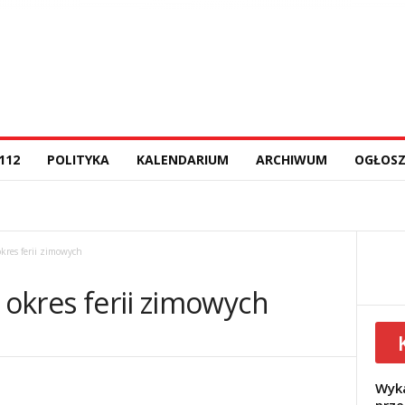
112
POLITYKA
KALENDARIUM
ARCHIWUM
OGŁOSZ
okres ferii zimowych
i okres ferii zimowych
Wyka