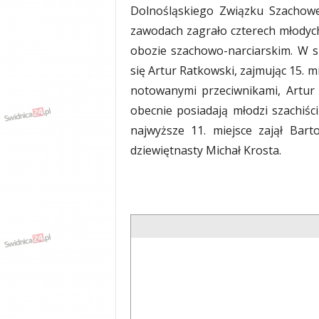
Dolnośląskiego Związku Szachow
y
w
zawodach zagrało czterech młodych
i
obozie szachowo-narciarskim. W s
a
się Artur Ratkowski, zajmując 15. m
d
y
notowanymi przeciwnikami, Artur 
,
obecnie posiadają młodzi szachiśc
w
najwyższe 11. miejsce zajął Bar
y
p
dziewiętnasty Michał Krosta.
a
d
k
i