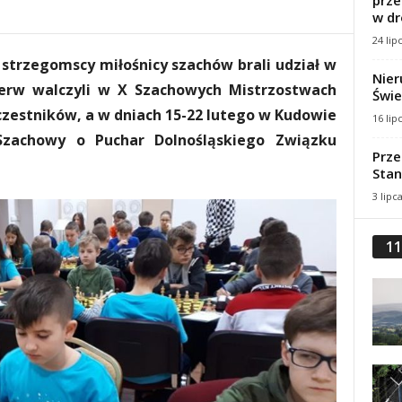
prze
w dr
24 lip
 strzegomscy miłośnicy szachów brali udział w
Nier
ierw walczyli w X Szachowych Mistrzostwach
Świe
uczestników, a w dniach 15-22 lutego w Kudowie
16 lip
 Szachowy o Puchar Dolnośląskiego Związku
Prze
Stan
3 lipc
11