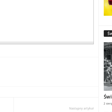
Św
Świ
2 sier
Następny artykuł