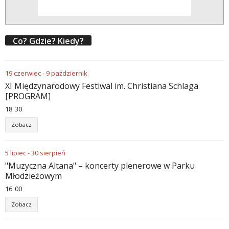
Co? Gdzie? Kiedy?
19
czerwiec
-
9
październik
XI Międzynarodowy Festiwal im. Christiana Schlaga
[PROGRAM]
18
:
30
Zobacz
5
lipiec
-
30
sierpień
"Muzyczna Altana" – koncerty plenerowe w Parku
Młodzieżowym
16
:
00
Zobacz