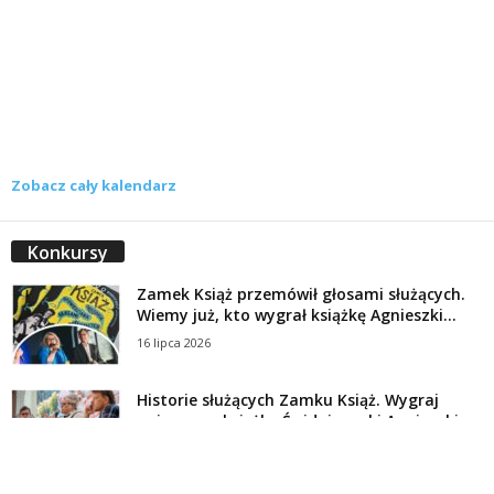
Zobacz cały kalendarz
Konkursy
Zamek Książ przemówił głosami służących.
Wiemy już, kto wygrał książkę Agnieszki...
16 lipca 2026
Historie służących Zamku Książ. Wygraj
najnowszą książkę Świdniczanki Agnieszki
Dobkiewicz
5 lipca 2026