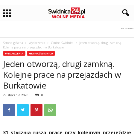
Strona główna
Wydarzenia
Gmina Świdnica
Jeden otworzą, drugi zamkną.
Kolejne prace na przejazdach w Burkatowie
WYDARZENIA
GMINA ŚWIDNICA
Jeden otworzą, drugi zamkną.
Kolejne prace na przejazdach w
Burkatowie
29 stycznia 2020
0
31 stycznia ruszą prace przy kolejnym przejeździe