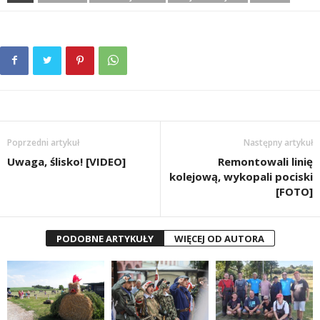
Poprzedni artykuł
Następny artykuł
Uwaga, ślisko! [VIDEO]
Remontowali linię
kolejową, wykopali pociski
[FOTO]
PODOBNE ARTYKUŁY
WIĘCEJ OD AUTORA