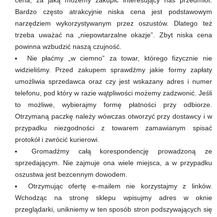
cena, za jaką możemy zakupić interesujący nas przedmiot.
Bardzo często atrakcyjnie niska cena jest podstawowym
narzędziem wykorzystywanym przez oszustów. Dlatego też
trzeba uważać na „niepowtarzalne okazje”. Zbyt niska cena
powinna wzbudzić naszą czujność.
Nie płaćmy „w ciemno” za towar, którego fizycznie nie
widzieliśmy. Przed zakupem sprawdźmy jakie formy zapłaty
umożliwia sprzedawca oraz czy jest wskazany adres i numer
telefonu, pod który w razie wątpliwości możemy zadzwonić. Jeśli
to możliwe, wybierajmy formę płatności przy odbiorze.
Otrzymaną paczkę należy wówczas otworzyć przy dostawcy i w
przypadku niezgodności z towarem zamawianym spisać
protokół i zwrócić kurierowi.
Gromadźmy całą korespondencję prowadzoną ze
sprzedającym. Nie zajmuje ona wiele miejsca, a w przypadku
oszustwa jest bezcennym dowodem.
Otrzymując ofertę e-mailem nie korzystajmy z linków.
Wchodząc na stronę sklepu wpisujmy adres w oknie
przeglądarki, unikniemy w ten sposób stron podszywających się