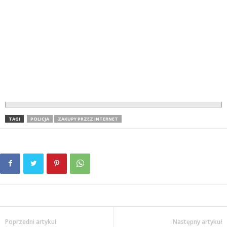
TAGI
POLICJA
ZAKUPY PRZEZ INTERNET
Poprzedni artykuł
Następny artykuł