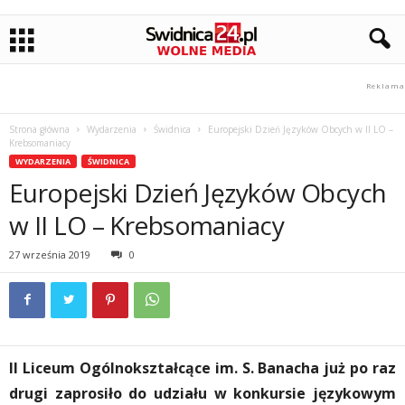
Strona główna
Wydarzenia
Świdnica
Europejski Dzień Języków Obcych w II LO –
Krebsomaniacy
WYDARZENIA
ŚWIDNICA
Europejski Dzień Języków Obcych
w II LO – Krebsomaniacy
27 września 2019
0
II Liceum Ogólnokształcące im. S. Banacha już po raz
drugi zaprosiło do udziału w konkursie językowym