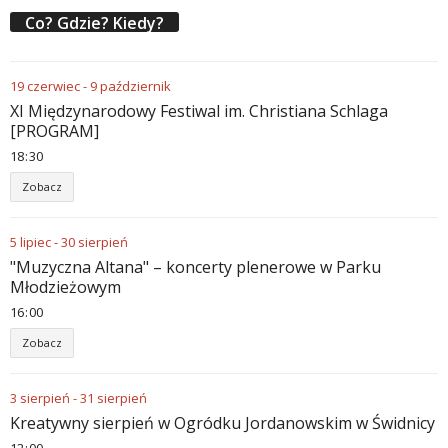
Co? Gdzie? Kiedy?
19
czerwiec
-
9
październik
XI Międzynarodowy Festiwal im. Christiana Schlaga
[PROGRAM]
18
:
30
Zobacz
5
lipiec
-
30
sierpień
"Muzyczna Altana" – koncerty plenerowe w Parku
Młodzieżowym
16
:
00
Zobacz
3
sierpień
-
31
sierpień
Kreatywny sierpień w Ogródku Jordanowskim w Świdnicy