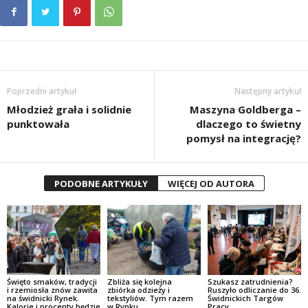
Poprzedni artykuł
Następny artykuł
Młodzież grała i solidnie
Maszyna Goldberga –
punktowała
dlaczego to świetny
pomysł na integrację?
PODOBNE ARTYKUŁY
WIĘCEJ OD AUTORA
Święto smaków, tradycji
Zbliża się kolejna
Szukasz zatrudnienia?
i rzemiosła znów zawita
zbiórka odzieży i
Ruszyło odliczanie do 36.
na świdnicki Rynek.
tekstyliów. Tym razem
Świdnickich Targów
Kalorie i procenty będzie
w Rynku
Pracy