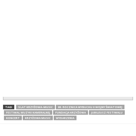
TAGI
5 LAT KRZYŻOWA-MUSIC
80. ROCZNICA WYBUCHU II WOJNY ŚWIATOWEJ
FESTIWAL MUZYKI KAMERALNEJ
FUNDACJA KRZYŻOWA
JUBILEUSZ FESTIWALU
KONCERT
KRZYŻOWA MUSIC
WYDARZENIA