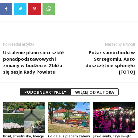
Poprzedni artykuł
Następny artykuł
Ustalenie planu sieci szkół
Pożar samochodu w
ponadpodstawowych i
Strzegomiu. Auto
zmiany w budżecie. Zbliża
doszczętnie spłonęło
się sesja Rady Powiatu
[FOTO]
PODOBNE ARTYKUŁY
WIĘCEJ OD AUTORA
Brud, śmietnisko, libacje
Co dalej z placem zabaw
Jawo-żynki, czyli święto