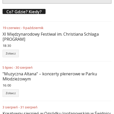
Co? Gdzie? Kiedy?
19
czerwiec
-
9
październik
XI Międzynarodowy Festiwal im. Christiana Schlaga
[PROGRAM]
18
:
30
Zobacz
5
lipiec
-
30
sierpień
"Muzyczna Altana" – koncerty plenerowe w Parku
Młodzieżowym
16
:
00
Zobacz
3
sierpień
-
31
sierpień
Kreatywny sierpień w Ogródku Jordanowskim w Świdnicy