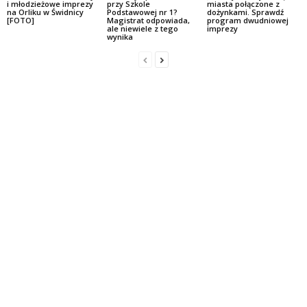
i młodzieżowe imprezy
przy Szkole
miasta połączone z
na Orliku w Świdnicy
Podstawowej nr 1?
dożynkami. Sprawdź
[FOTO]
Magistrat odpowiada,
program dwudniowej
ale niewiele z tego
imprezy
wynika