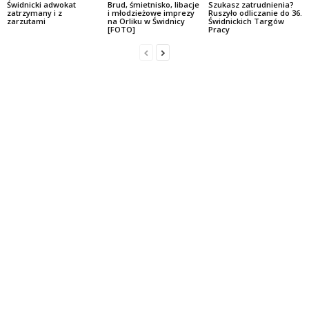
Świdnicki adwokat
Brud, śmietnisko, libacje
Szukasz zatrudnienia?
zatrzymany i z
i młodzieżowe imprezy
Ruszyło odliczanie do 36.
zarzutami
na Orliku w Świdnicy
Świdnickich Targów
[FOTO]
Pracy