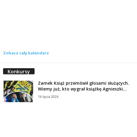
Zobacz cały kalendarz
Konkursy
Zamek Książ przemówił głosami służących.
Wiemy już, kto wygrał książkę Agnieszki...
16 lipca 2026
Historie służących Zamku Książ. Wygraj
najnowszą książkę Świdniczanki Agnieszki
Dobkiewicz
5 lipca 2026