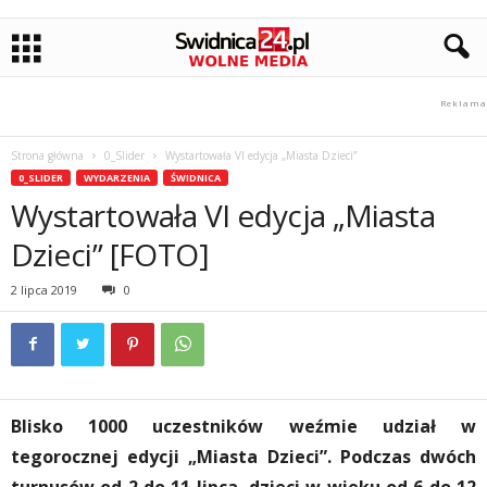
Strona główna
0_Slider
Wystartowała VI edycja „Miasta Dzieci”
0_SLIDER
WYDARZENIA
ŚWIDNICA
Wystartowała VI edycja „Miasta
Dzieci” [FOTO]
2 lipca 2019
0
Blisko 1000 uczestników weźmie udział w
tegorocznej edycji „Miasta Dzieci”. Podczas dwóch