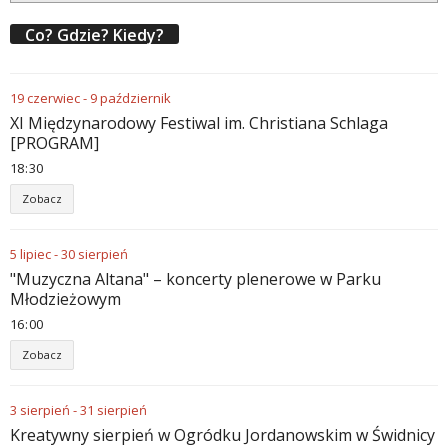
Co? Gdzie? Kiedy?
19
czerwiec
-
9
październik
XI Międzynarodowy Festiwal im. Christiana Schlaga
[PROGRAM]
18
:
30
Zobacz
5
lipiec
-
30
sierpień
"Muzyczna Altana" – koncerty plenerowe w Parku
Młodzieżowym
16
:
00
Zobacz
3
sierpień
-
31
sierpień
Kreatywny sierpień w Ogródku Jordanowskim w Świdnicy