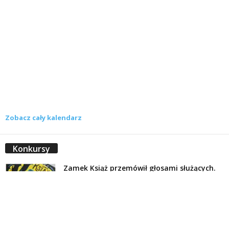
Zobacz cały kalendarz
Konkursy
Zamek Książ przemówił głosami służących.
Wiemy już, kto wygrał książkę Agnieszki...
16 lipca 2026
Historie służących Zamku Książ. Wygraj
najnowszą książkę Świdniczanki Agnieszki