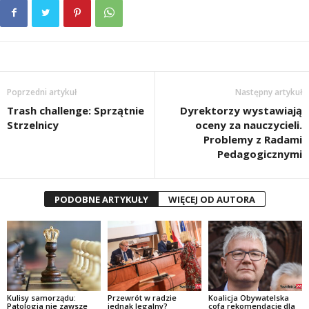
Poprzedni artykuł
Następny artykuł
Trash challenge: Sprzątnie
Dyrektorzy wystawiają
Strzelnicy
oceny za nauczycieli.
Problemy z Radami
Pedagogicznymi
PODOBNE ARTYKUŁY
WIĘCEJ OD AUTORA
Kulisy samorządu:
Przewrót w radzie
Koalicja Obywatelska
Patologia nie zawsze
jednak legalny?
cofa rekomendację dla