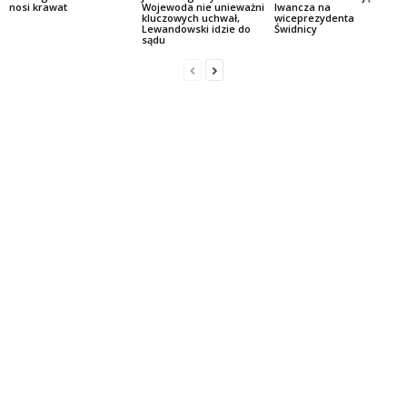
nosi krawat
Wojewoda nie unieważni
Iwancza na
kluczowych uchwał,
wiceprezydenta
Lewandowski idzie do
Świdnicy
sądu