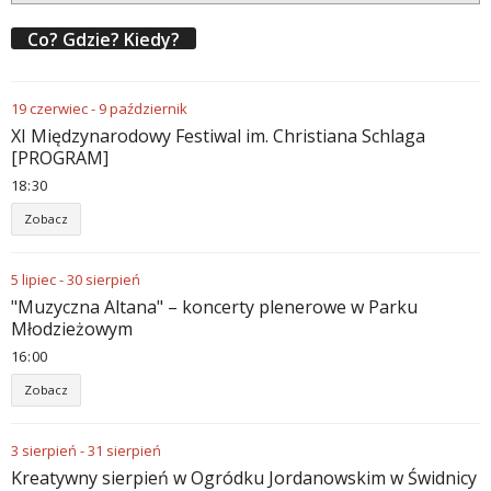
Co? Gdzie? Kiedy?
19
czerwiec
-
9
październik
XI Międzynarodowy Festiwal im. Christiana Schlaga
[PROGRAM]
18
:
30
Zobacz
5
lipiec
-
30
sierpień
"Muzyczna Altana" – koncerty plenerowe w Parku
Młodzieżowym
16
:
00
Zobacz
3
sierpień
-
31
sierpień
Kreatywny sierpień w Ogródku Jordanowskim w Świdnicy