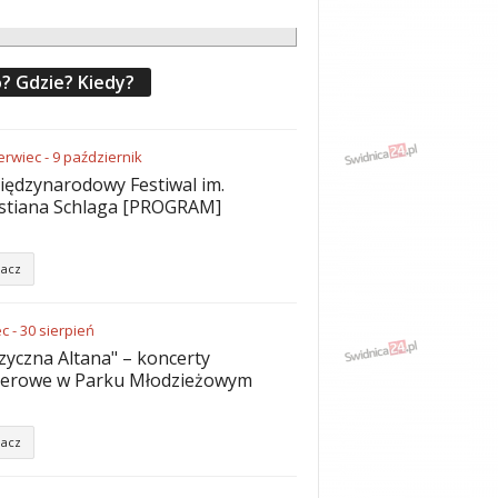
? Gdzie? Kiedy?
erwiec
-
9
październik
iędzynarodowy Festiwal im.
stiana Schlaga [PROGRAM]
acz
ec
-
30
sierpień
yczna Altana" – koncerty
nerowe w Parku Młodzieżowym
acz