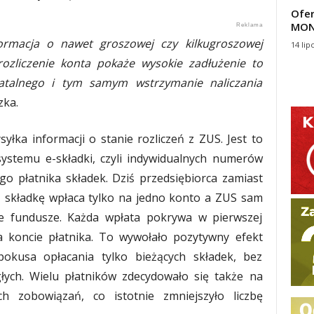
Ofer
MON
ormacja o nawet groszowej czy kilkugroszowej
14 lip
 rozliczenie konta pokaże wysokie zadłużenie to
atalnego i tym samym wstrzymanie naliczania
zka.
łka informacji o stanie rozliczeń z ZUS. Jest to
ystemu e-składki, czyli indywidualnych numerów
o płatnika składek. Dziś przedsiębiorca zamiast
ą składkę wpłaca tylko na jedno konto a ZUS sam
e fundusze. Każda wpłata pokrywa w pierwszej
na koncie płatnika. To wywołało pozytywny efekt
okusa opłacania tylko bieżących składek, bez
głych. Wielu płatników zdecydowało się także na
ch zobowiązań, co istotnie zmniejszyło liczbę