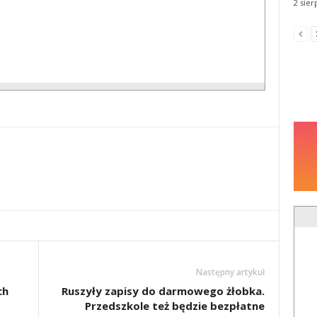
2 sier
Następny artykuł
ch
Ruszyły zapisy do darmowego żłobka.
Przedszkole też będzie bezpłatne