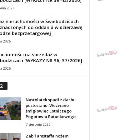
bodzicach [WYKAZY NR 39-42/2026]
pnia 2026
z nieruchomości w Świebodzicach
znaczonych do oddania w dzierżawę
odze bezprzetargowej
ca 2026
uchomości na sprzedaż w
bodzicach [WYKAZY NR 36, 37/2026]
ca 2026
2
Nastolatek spadł z dachu
pustostanu. Wezwano
śmigłowiec Lotniczego
Pogotowia Ratunkowego
7 sierpnia 2026
Zabił amstaffa nożem