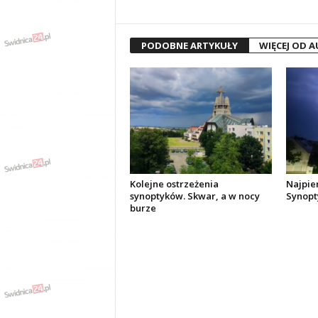
PODOBNE ARTYKUŁY
WIĘCEJ OD 
Kolejne ostrzeżenia
Najpier
synoptyków. Skwar, a w nocy
Synopt
burze