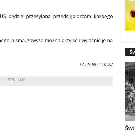
 ZUS będzie przesyłana przedsiębiorcom każdego
ego pisma, zawsze można przyjść i wyjaśnić je na
Św
/ZUS Wrocław/
REKLAMA
Świ