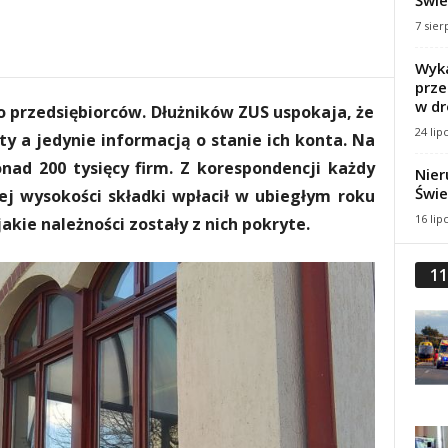
Świe
7 sier
Wyka
prze
w dr
do przedsiębiorców. Dłużników ZUS uspokaja, że
24 lip
ty a jedynie informacją o stanie ich konta. Na
onad 200 tysięcy firm. Z korespondencji każdy
Nier
Świe
iej wysokości składki wpłacił w ubiegłym roku
16 lip
akie należności zostały z nich pokryte.
11