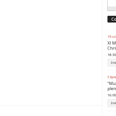
Co
19
cz
XI M
Chri
18
:
30
Zob
5
lipi
"Muz
ple
16
:
00
Zob