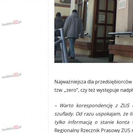
w
k
a
,
k
u
l
t
u
r
a
,
p
Najważniejsza dla przedsiębiorców i
o
l
tzw. „zero”, czy też występuje nadpł
i
t
– Warto korespondencję z ZUS d
y
szuflady. Od razu uspokajam, że l
k
a
tylko informacją o stanie konta w
,
Regionalny Rzecznik Prasowy ZUS 
w