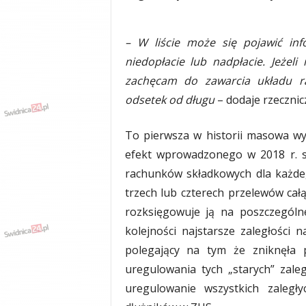
y
w
i
– W liście może się pojawić inf
a
niedopłacie lub nadpłacie. Jeżeli
d
zachęcam do zawarcia układu r
y
,
odsetek od długu
– dodaje rzecznic
w
y
To pierwsza w historii masowa wysy
p
efekt wprowadzonego w 2018 r. s
a
d
rachunków składkowych dla każdeg
k
trzech lub czterech przelewów cał
i
rozksięgowuje ją na poszczególn
kolejności najstarsze zaległości 
polegający na tym że zniknęła p
uregulowania tych „starych” zale
uregulowanie wszystkich zaległy