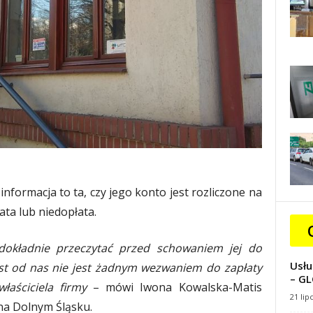
nformacja to ta, czy jego konto jest rozliczone na
ata lub niedopłata.
okładnie przeczytać przed schowaniem jej do
Usłu
ist od nas nie jest żadnym wezwaniem do zapłaty
– GL
łaściciela firmy
– mówi Iwona Kowalska-Matis
21 lip
na Dolnym Śląsku.