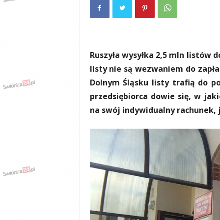
e
n
i
a
,
Ruszyła wysyłka 2,5 mln listów 
i
n
listy nie są wezwaniem do zapła
f
Dolnym Śląsku listy trafią do p
o
przedsiębiorca dowie się, w jak
r
m
na swój indywidualny rachunek, j
a
c
j
e
,
r
o
z
r
y