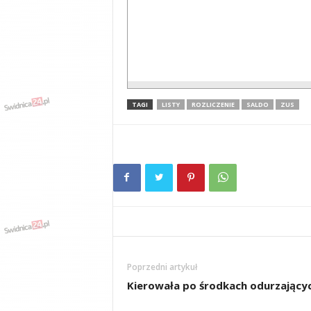
TAGI
LISTY
ROZLICZENIE
SALDO
ZUS
Poprzedni artykuł
Kierowała po środkach odurzający