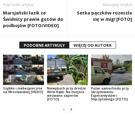
Poprzedni artykuł
Następny artykuł
Marsjański łazik ze
Setka pączków rozeszła
Świdnicy prawie gotów do
się w mig! [FOTO]
podbojów [FOTO/VIDEO]
PODOBNE ARTYKUŁY
WIĘCEJ OD AUTORA
Szybko i niebezpiecznie
Niewybuch przy drodze
Pożar samochodu przy
na Wrocławskiej [VIDEO]
Wirki-Kątki. Na miejsce
skrzyżowaniu
wezwano saperów
Esperantystów i
[FOTO]
Stęczyńskiego [FOTO]