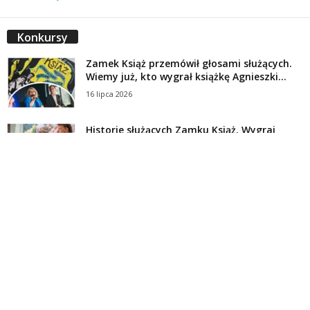
Konkursy
Zamek Książ przemówił głosami służących.
Wiemy już, kto wygrał książkę Agnieszki...
16 lipca 2026
Historie służących Zamku Książ. Wygraj
najnowszą książkę Świdniczanki Agnieszki
Dobkiewicz
5 lipca 2026
Polityka prywatności
Kontakt
© Wydawca: Portal Swidnica24.pl, Marek Kowalski, Rynek 33/4, 58-100 Świdnica.
Redakcja Swidnica24.pl zastrzega sobie prawo do redagowania
niezamawianych, nadesłanych tekstów.
Redakcja nie odpowiada za treść publikowanych reklam i
artykułów sponsorowanych.