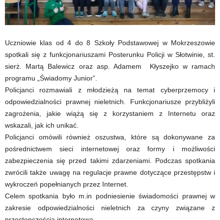
Uczniowie klas od 4 do 8 Szkoły Podstawowej w Mokrzeszowie
spotkali się z funkcjonariuszami Posterunku Policji w Słotwinie, st.
sierż. Martą Balewicz oraz asp. Adamem Kłyszejko w ramach
programu „Świadomy Junior”.
Policjanci rozmawiali z młodzieżą na temat cyberprzemocy i
odpowiedzialności prawnej nieletnich. Funkcjonariusze przybliżyli
zagrożenia, jakie wiążą się z korzystaniem z Internetu oraz
wskazali, jak ich unikać.
Policjanci omówili również oszustwa, które są dokonywane za
pośrednictwem sieci internetowej oraz formy i możliwości
zabezpieczenia się przed takimi zdarzeniami. Podczas spotkania
zwrócili także uwagę na regulacje prawne dotyczące przestępstw i
wykroczeń popełnianych przez Internet.
Celem spotkania było m.in podniesienie świadomości prawnej w
zakresie odpowiedzialności nieletnich za czyny związane z
przestępczością internetową.