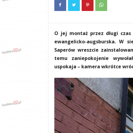
e
n
i
a
,
O jej montaż przez długi czas 
i
n
ewangelicko-augsburska. W sie
f
Saperów wreszcie zainstalowan
o
temu zaniepokojenie wywołał 
r
m
uspokaja – kamera wkrótce wróc
a
c
j
e
,
r
o
z
r
y