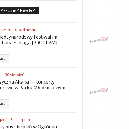
? Gdzie? Kiedy?
erwiec
-
9
październik
iędzynarodowy Festiwal im.
stiana Schlaga [PROGRAM]
acz
ec
-
30
sierpień
yczna Altana" – koncerty
nerowe w Parku Młodzieżowym
acz
rpień
-
31
sierpień
tywny sierpień w Ogródku