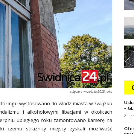
zdjęcie z września 2018 roku
Usłu
itoringu wystosowano do władz miasta w związku
– GL
dalizmu i alkoholowymi libacjami w okolicach
21 lip
 sierpniu ubiegłego roku zamontowano kamerę na
ęki czemu strażnicy miejscy zyskali możliwość
Ofer