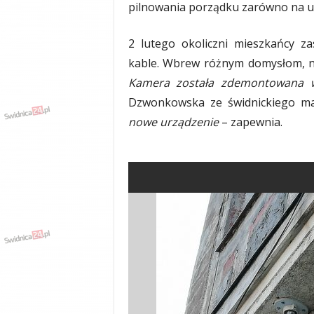
pilnowania porządku zarówno na ulic
y
w
i
2 lutego okoliczni mieszkańcy za
a
kable. Wbrew różnym domysłom, ni
d
Kamera została zdemontowana w
y
,
Dzwonkowska ze świdnickiego ma
w
nowe urządzenie
– zapewnia.
y
p
a
d
k
i