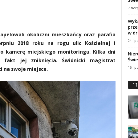
Świe
7 sier
Wyka
prze
w dr
apelowali okoliczni mieszkańcy oraz parafia
24 lip
rpniu 2018 roku na rogu ulic Kościelnej i
o kamerę miejskiego monitoringu. Kilka dni
Nier
Świe
fakt jej zniknięcia. Świdnicki magistrat
16 lip
i na swoje miejsce.
11