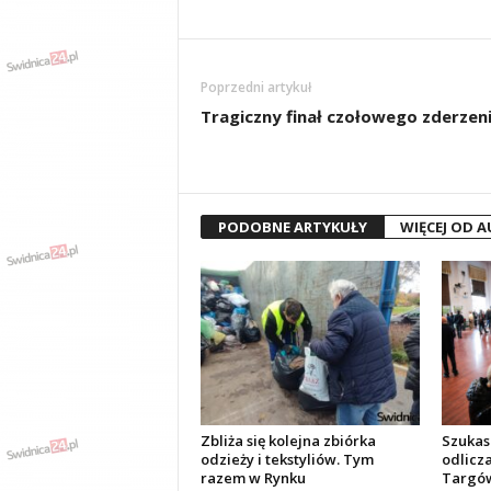
Poprzedni artykuł
Tragiczny finał czołowego zderzen
PODOBNE ARTYKUŁY
WIĘCEJ OD 
Zbliża się kolejna zbiórka
Szukas
odzieży i tekstyliów. Tym
odlicza
razem w Rynku
Targów