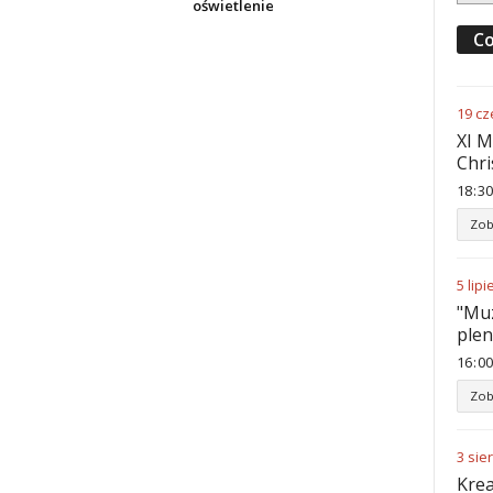
oświetlenie
Co
19
cz
XI M
Chri
18
:
30
Zob
5
lipi
"Muz
ple
16
:
00
Zob
3
sie
Krea