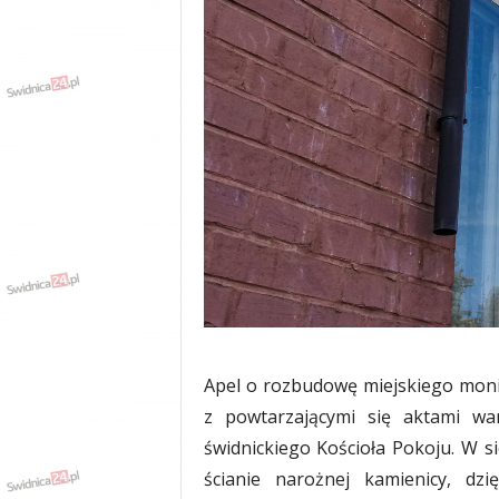
w
k
a
,
k
u
l
t
u
r
a
,
p
o
l
i
t
Apel o rozbudowę miejskiego mon
y
z powtarzającymi się aktami wan
k
świdnickiego Kościoła Pokoju. W
a
,
ścianie narożnej kamienicy, dzi
w