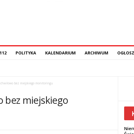
112
POLITYKA
KALENDARIUM
ARCHIWUM
OGŁOSZ
 chwilowo bez miejskiego monitoringu
o bez miejskiego
Nier