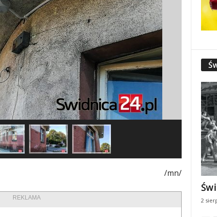
Św
/mn/
Świ
REKLAMA
2 sier