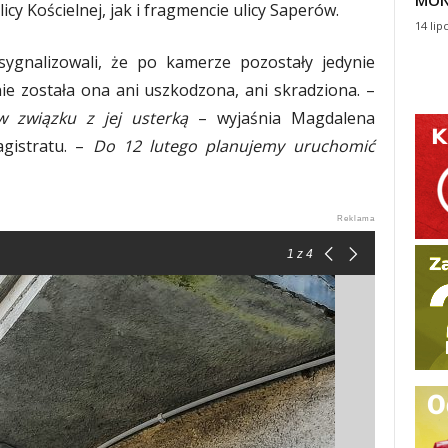
MON
y Kościelnej, jak i fragmencie ulicy Saperów.
14 lip
sygnalizowali, że po kamerze pozostały jedynie
e została ona ani uszkodzona, ani skradziona. –
 związku z jej usterką
– wyjaśnia Magdalena
gistratu. –
Do 12 lutego planujemy uruchomić
1
z 4