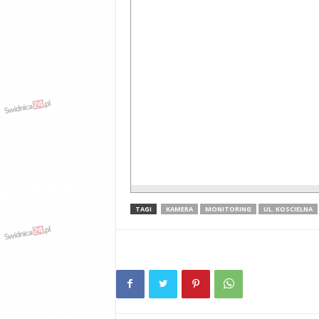
TAGI
KAMERA
MONITORING
UL. KOSCIELNA