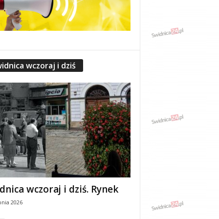
idnica wczoraj i dziś
dnica wczoraj i dziś. Rynek
pnia 2026