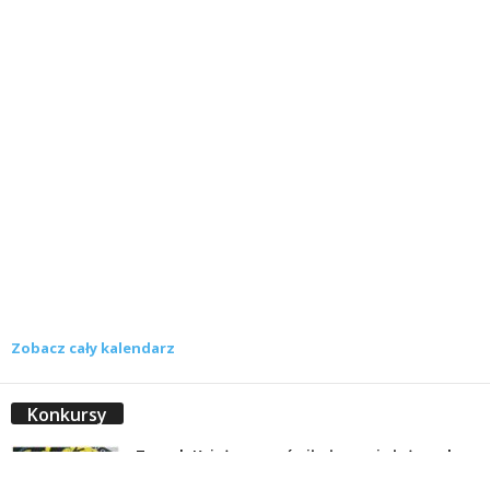
Zobacz cały kalendarz
Konkursy
Zamek Książ przemówił głosami służących.
Wiemy już, kto wygrał książkę Agnieszki...