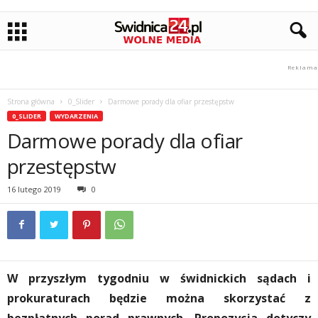
Strona główna
0_Slider
Darmowe porady dla ofiar przestępstw
0_SLIDER
WYDARZENIA
Darmowe porady dla ofiar
przestępstw
16 lutego 2019
0
W przyszłym tygodniu w świdnickich sądach i
prokuraturach będzie można skorzystać z