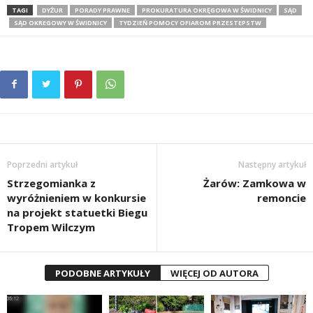
TAGI
DYŻUR
PORADY PRAWNE
PROKURATURA OKRĘGOWA W ŚWIDNICY
SĄD
SĄD OKREGOWY W ŚWIDNICY
TYDZIEŃ POMOCY OFIAROM PRZESTEPSTW
Poprzedni artykuł
Następny artykuł
Strzegomianka z
Żarów: Zamkowa w
wyróżnieniem w konkursie
remoncie
na projekt statuetki Biegu
Tropem Wilczym
PODOBNE ARTYKUŁY
WIĘCEJ OD AUTORA