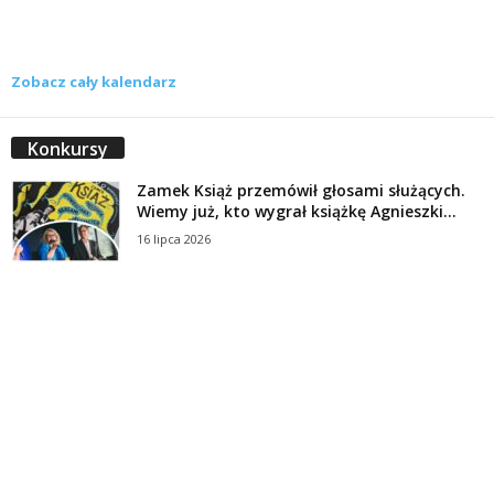
Zobacz cały kalendarz
Konkursy
Zamek Książ przemówił głosami służących.
Wiemy już, kto wygrał książkę Agnieszki...
16 lipca 2026
Historie służących Zamku Książ. Wygraj
najnowszą książkę Świdniczanki Agnieszki
Dobkiewicz
5 lipca 2026
Polityka prywatności
Kontakt
© Wydawca: Portal Swidnica24.pl, Marek Kowalski, Rynek 33/4, 58-100 Świdnica.
Redakcja Swidnica24.pl zastrzega sobie prawo do redagowania