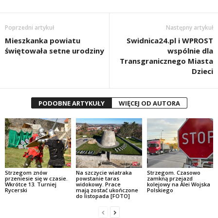
Poprzedni artykuł
Następny artykuł
Mieszkanka powiatu
Swidnica24.pl i WPROST
świętowała setne urodziny
wspólnie dla
Transgranicznego Miasta
Dzieci
PODOBNE ARTYKUŁY
WIĘCEJ OD AUTORA
Strzegom znów
Na szczycie wiatraka
Strzegom. Czasowo
przeniesie się w czasie.
powstanie taras
zamkną przejazd
Wkrótce 13. Turniej
widokowy. Prace
kolejowy na Alei Wojska
Rycerski
mają zostać ukończone
Polskiego
do listopada [FOTO]