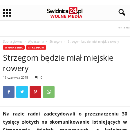
Strona główna
Wydarzenia
Strzegom
Strzegom będzie miał miejskie rowery
WYDARZENIA
STRZEGOM
Strzegom będzie miał miejskie
rowery
19 czerwca 2018
0
Na razie radni zadecydowali o przeznaczeniu 30
tysięcy złotych na skomunikowanie istniejących w