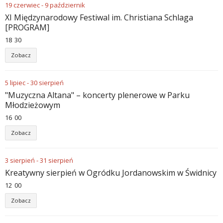
19
czerwiec
-
9
październik
XI Międzynarodowy Festiwal im. Christiana Schlaga
[PROGRAM]
18
:
30
Zobacz
5
lipiec
-
30
sierpień
"Muzyczna Altana" – koncerty plenerowe w Parku
Młodzieżowym
16
:
00
Zobacz
3
sierpień
-
31
sierpień
Kreatywny sierpień w Ogródku Jordanowskim w Świdnicy
12
:
00
Zobacz