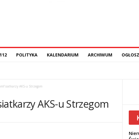
112
POLITYKA
KALENDARIUM
ARCHIWUM
OGŁOSZ
umf siatkarzy AKS-u Strzegom
siatkarzy AKS-u Strzegom
Nier