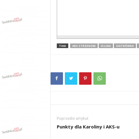
TAGI
AKS STRZEGOM
III LIGA
SIATKÓWKA
Poprzedni artykuł
Punkty dla Karoliny i AKS-u