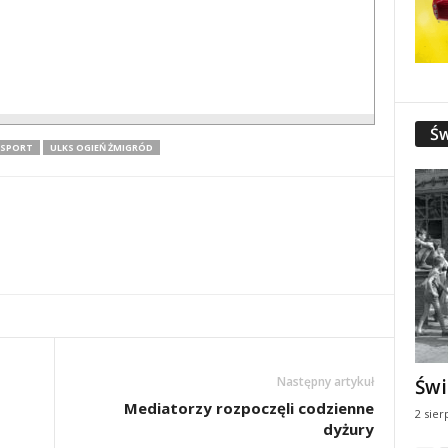
Św
SPORT
ULKS OGIEŃ ŻMIGRÓD
Następny artykuł
Świ
Mediatorzy rozpoczęli codzienne
2 sier
dyżury