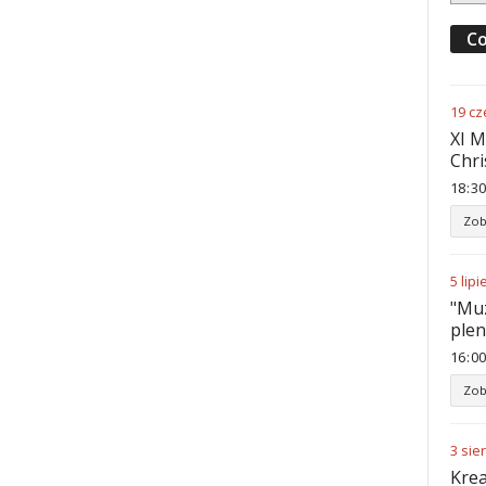
Co
19
cz
XI M
Chri
18
:
30
Zob
5
lipi
"Muz
ple
16
:
00
Zob
3
sie
Krea