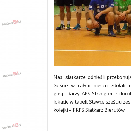
w
k
a
,
k
u
l
t
u
r
a
,
p
Nasi siatkarze odnieśli przekonuj
o
Goście w całym meczu zdołali u
l
i
gospodarzy. AKS Strzegom z dorob
t
lokacie w tabeli. Stawce sześciu z
y
kolejki – PKPS Siatkarz Bierutów.
k
a
,
w