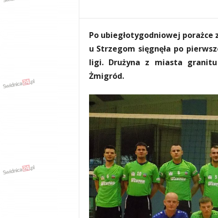
e
n
i
Po ubiegłotygodniowej porażce z
a
,
u Strzegom sięgnęła po pierwsz
i
ligi. Drużyna z miasta granit
n
Żmigród.
f
o
r
m
a
c
j
e
,
r
o
z
r
y