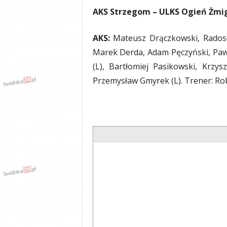
y
AKS Strzegom – ULKS Ogień Żmigró
w
i
AKS:
Mateusz Drączkowski, Radosł
a
d
Marek Derda, Adam Pęczyński, Paweł
y
(L), Bartłomiej Pasikowski, Krz
,
Przemysław Gmyrek (L). Trener: Rob
w
y
p
a
d
k
i