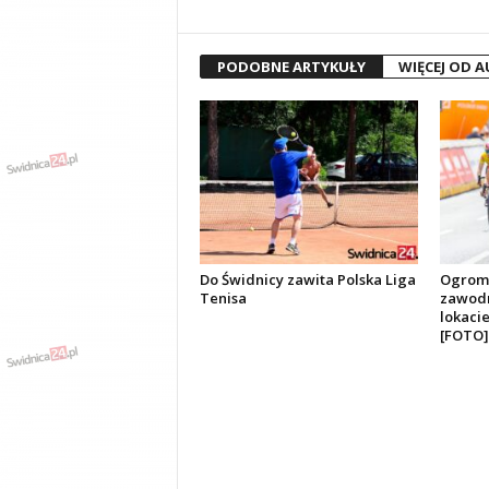
PODOBNE ARTYKUŁY
WIĘCEJ OD 
Do Świdnicy zawita Polska Liga
Ogromn
Tenisa
zawodn
lokaci
[FOTO]