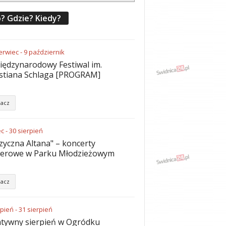
? Gdzie? Kiedy?
erwiec
-
9
październik
iędzynarodowy Festiwal im.
stiana Schlaga [PROGRAM]
acz
ec
-
30
sierpień
yczna Altana" – koncerty
nerowe w Parku Młodzieżowym
acz
rpień
-
31
sierpień
tywny sierpień w Ogródku