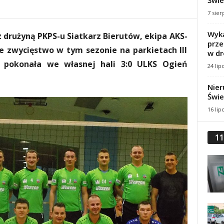
Świe
7 sier
Wyka
 drużyną PKPS-u Siatkarz Bierutów, ekipa AKS-
prze
e zwycięstwo w tym sezonie na parkietach III
w dr
u pokonała we własnej hali 3:0 ULKS Ogień
24 lip
Nier
Świe
16 lip
11