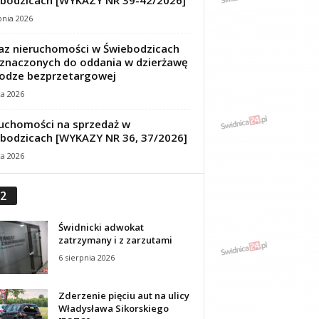
bodzicach [WYKAZY NR 39-42/2026]
pnia 2026
z nieruchomości w Świebodzicach
znaczonych do oddania w dzierżawę
odze bezprzetargowej
ca 2026
uchomości na sprzedaż w
bodzicach [WYKAZY NR 36, 37/2026]
ca 2026
2
Świdnicki adwokat
zatrzymany i z zarzutami
6 sierpnia 2026
Zderzenie pięciu aut na ulicy
Władysława Sikorskiego