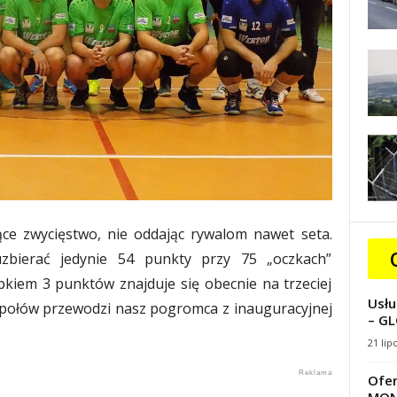
ące zwycięstwo, nie oddając rywalom nawet seta.
zbierać jedynie 54 punkty przy 75 „oczkach”
kiem 3 punktów znajduje się obecnie na trzeciej
Usłu
espołów przewodzi nasz pogromca z inauguracyjnej
– GL
21 lip
Ofer