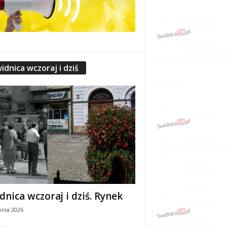
idnica wczoraj i dziś
dnica wczoraj i dziś. Rynek
pnia 2026