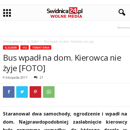
Strona główna
0_Slider
Bus wpadł na dom. Kierowca nie żyje
0_SLIDER
112
TEMAT DNIA
Bus wpadł na dom. Kierowca nie
żyje [FOTO]
9 listopada 2017
21
Staranował dwa samochody, ogrodzenie i wpadł na
dom. Najprawdopodobniej zasłabnięcie kierowcy