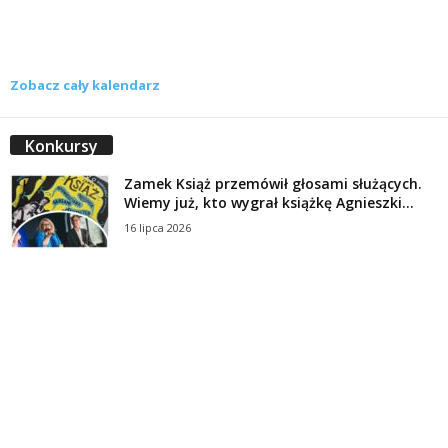
Zobacz cały kalendarz
Konkursy
Zamek Książ przemówił głosami służących.
Wiemy już, kto wygrał książkę Agnieszki...
16 lipca 2026
Historie służących Zamku Książ. Wygraj
najnowszą książkę Świdniczanki Agnieszki
Dobkiewicz
5 lipca 2026
Polityka prywatności
Kontakt
© Wydawca: Portal Swidnica24.pl, Marek Kowalski, Rynek 33/4, 58-100 Świdnica.