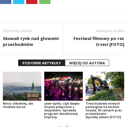
Poprzedni artykuł
Następny artykuł
Skuwali tynk nad głowami
Festiwal filmowy po raz
przechodniów
trzeci [FOTO]
PODOBNE ARTYKUŁY
WIĘCEJ OD AUTORA
Nieco chłodniej, ale
Jawo-żynki, czyli święto
Trwa budowa nowych
możliwe burze
miasta połączone z
parkingów na terenie
dożynkami. Sprawdź
miasta. W ramach prac
program dwudniowej
przewidziano
imprezy
wycinkę zieleni [FOTO]