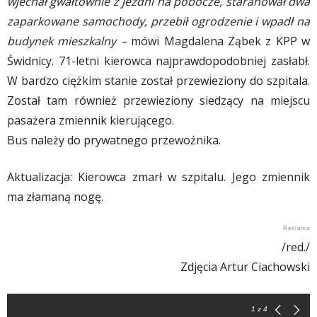
wjechał gwałtownie z jezdni na pobocze, staranował dwa
zaparkowane samochody, przebił ogrodzenie i wpadł na
budynek mieszkalny –
mówi Magdalena Ząbek z KPP w
Świdnicy. 71-letni kierowca najprawdopodobniej zasłabł.
W bardzo ciężkim stanie został przewieziony do szpitala.
Został tam również przewieziony siedzący na miejscu
pasażera zmiennik kierującego.
Bus należy do prywatnego przewoźnika.
Aktualizacja: Kierowca zmarł w szpitalu. Jego zmiennik
ma złamaną nogę.
/red./
Zdjęcia Artur Ciachowski
1
z 4