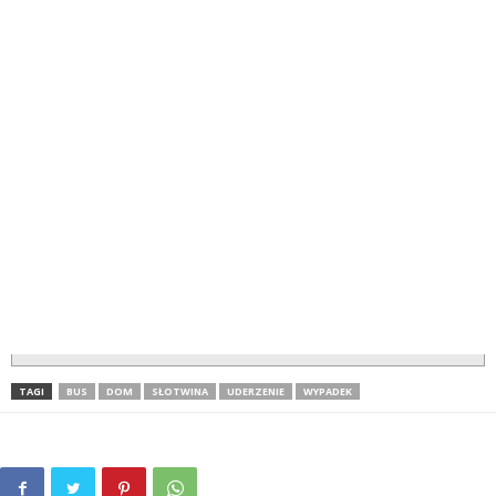
TAGI
BUS
DOM
SŁOTWINA
UDERZENIE
WYPADEK