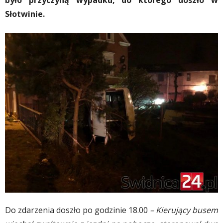
było przyczyną wypadku, do którego doszło w
Słotwinie.
Do zdarzenia doszło po godzinie 18.00
– Kierujący busem