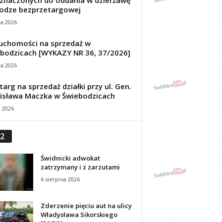
znaczonych do oddania w dzierżawę
odze bezprzetargowej
ca 2026
uchomości na sprzedaż w
bodzicach [WYKAZY NR 36, 37/2026]
ca 2026
targ na sprzedaż działki przy ul. Gen.
isława Maczka w Świebodzicach
a 2026
2
Świdnicki adwokat
zatrzymany i z zarzutami
6 sierpnia 2026
Zderzenie pięciu aut na ulicy
Władysława Sikorskiego