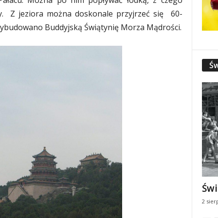
 Pałacu. Można po nim popływać łódką, z czego
y. Z jeziora można doskonale przyjrzeć się 60-
budowano Buddyjską Świątynię Morza Mądrości.
Św
Świ
2 sier