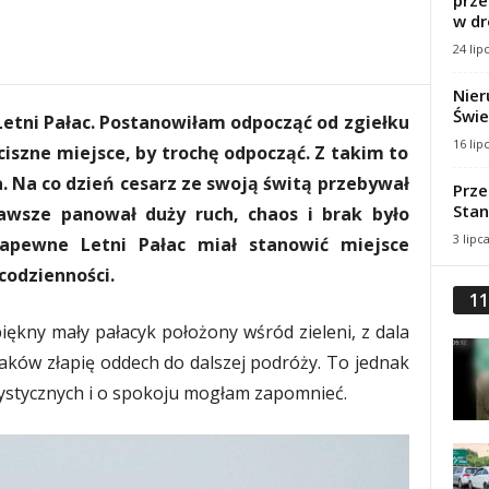
prze
w dr
24 lip
Nier
Świe
 Letni Pałac. Postanowiłam odpocząć od zgiełku
16 lip
ciszne miejsce, by trochę odpocząć. Z takim to
. Na co dzień cesarz ze swoją świtą przebywał
Prze
Stan
wsze panował duży ruch, chaos i brak było
3 lipc
zapewne Letni Pałac miał stanowić miejsce
codzienności.
11
ękny mały pałacyk położony wśród zieleni, z dala
aków złapię oddech do dalszej podróży. To jednak
rystycznych i o spokoju mogłam zapomnieć.