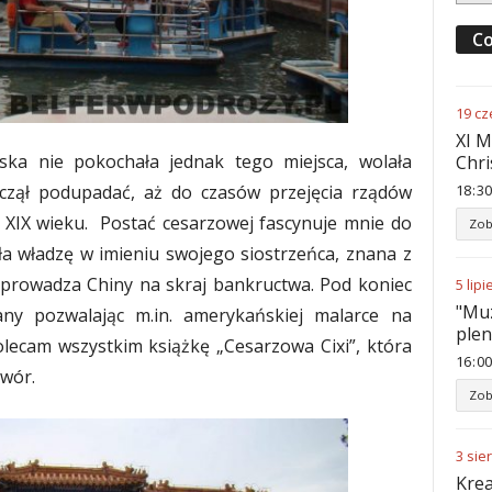
Co
19
cz
XI M
ska nie pokochała jednak tego miejsca, wolała
Chri
zął podupadać, aż do czasów przejęcia rządów
18
:
30
 XIX wieku. Postać cesarzowej fascynuje mnie do
Zob
a władzę w imieniu swojego siostrzeńca, znana z
oprowadza Chiny na skraj bankructwa. Pod koniec
5
lipi
"Muz
any pozwalając m.in. amerykańskiej malarce na
ple
lecam wszystkim książkę „Cesarzowa Cixi”, która
16
:
00
dwór.
Zob
3
sie
Krea