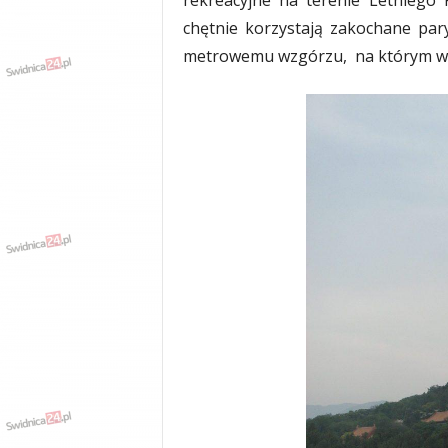
rekreacyjne na terenie Letniego
chętnie korzystają zakochane par
metrowemu wzgórzu, na którym wy