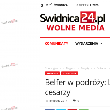
C
21.7
ŚWIDNICA
6 SIERPNIA 2026
S
w
i
d
n
i
c
KOMUNIKATY
WYDARZENIA
a
2
4
.
p
Strona główna
Magazyn
Turystyka
Belfer w po
l
MAGAZYN
TURYSTYKA
–
Belfer w podróży: 
w
y
cesarzy
d
a
18 listopada 2017
0
r
z