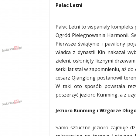
Pałac Letni
y
w
i
a
Pałac Letni to wspaniały kompleks
d
Ogród Pielęgnowania Harmonii. S
y
Pierwsze świątynie i pawilony poj
,
w
władca z dynastii Kin nakazał wy
y
zieleni, osłonięty licznymi drzewa
p
setki lat stał w zapomnieniu, aż do 
a
d
cesarz Qianglong postanowił teren
k
W taki oto sposób powstała rezy
i
poszerzyć jezioro Kunming, a z uz
Jezioro Kunming i Wzgórze Dług
Samo sztuczne jezioro zajmuje d