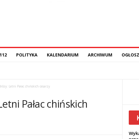
112
POLITYKA
KALENDARIUM
ARCHIWUM
OGŁOSZ
dróży: Letni Pałac chińskich cesarzy
Letni Pałac chińskich
Wyka