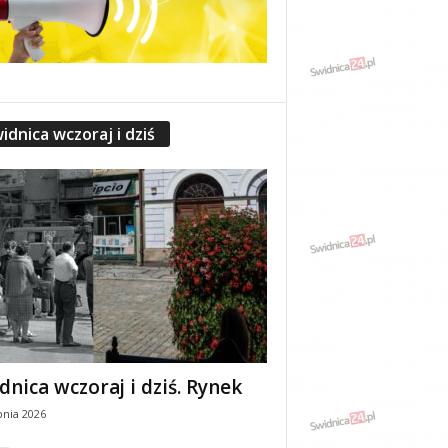
idnica wczoraj i dziś
dnica wczoraj i dziś. Rynek
pnia 2026