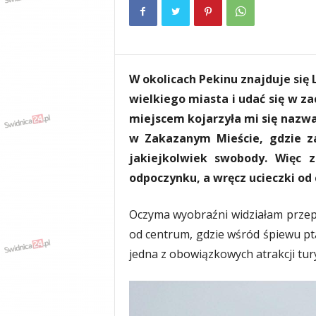
e
n
i
a
,
W okolicach Pekinu znajduje się
i
n
wielkiego miasta i udać się w za
f
miejscem kojarzyła mi się nazwa
o
w Zakazanym Mieście, gdzie za
r
m
jakiejkolwiek swobody. Więc 
a
odpoczynku, a wręcz ucieczki od 
c
j
Oczyma wyobraźni widziałam przepi
e
,
od centrum, gdzie wśród śpiewu pt
r
jedna z obowiązkowych atrakcji tu
o
z
r
y