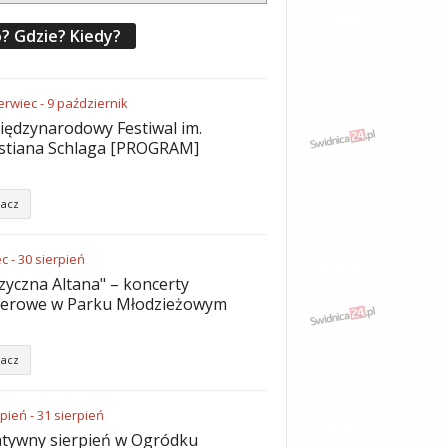
? Gdzie? Kiedy?
erwiec
-
9
październik
iędzynarodowy Festiwal im.
stiana Schlaga [PROGRAM]
acz
ec
-
30
sierpień
yczna Altana" – koncerty
nerowe w Parku Młodzieżowym
acz
rpień
-
31
sierpień
tywny sierpień w Ogródku