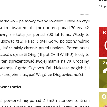
MON
14 lip
 parkowo – pałacowy zwany również Tiheyuan czyli
woim obszarem obejmuje teren ponad 70 tys m2.
awiły się tutaj już ponad 800 lat temu. Wtedy to
budować tzw. Pałac Złotej Góry, położony wśród
mi, które miały chronić przed upałem. Potem przez
czasów dynastii Qing ( II poł. XVIII WIEKU), kiedy to
 ten sprezentować swojej mamie na 70. urodziny.
dencja Ogród Czystych Fal. Nakazał pogłębić i
yskanej ziemi usypać Wzgórze Długowieczności.
owieczności
ziś powierzchnię ponad 2 km2 i stanowi centrum