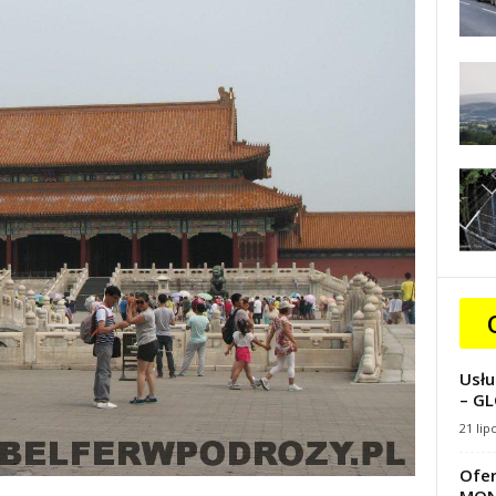
Usłu
– GL
21 lip
Ofer