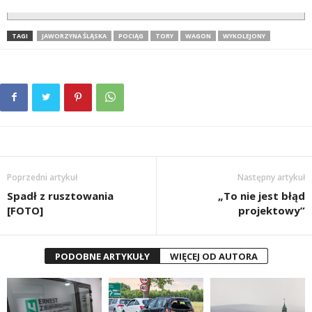
TAGI
JAWORZYNA ŚLĄSKA
POCIĄG
TORY
WAGON
WYKOLEJONY
Poprzedni artykuł
Następny artykuł
Spadł z rusztowania
„To nie jest błąd
[FOTO]
projektowy”
PODOBNE ARTYKUŁY
WIĘCEJ OD AUTORA