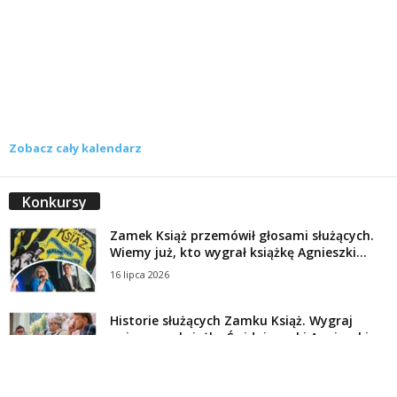
Zobacz cały kalendarz
Konkursy
Zamek Książ przemówił głosami służących.
Wiemy już, kto wygrał książkę Agnieszki...
16 lipca 2026
Historie służących Zamku Książ. Wygraj
najnowszą książkę Świdniczanki Agnieszki
Dobkiewicz
5 lipca 2026