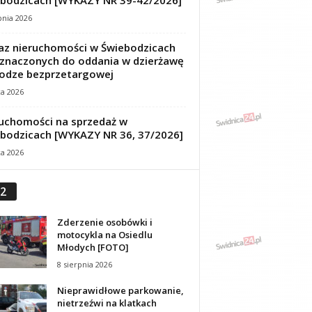
bodzicach [WYKAZY NR 39-42/2026]
pnia 2026
z nieruchomości w Świebodzicach
znaczonych do oddania w dzierżawę
odze bezprzetargowej
ca 2026
uchomości na sprzedaż w
bodzicach [WYKAZY NR 36, 37/2026]
ca 2026
2
Zderzenie osobówki i
motocykla na Osiedlu
Młodych [FOTO]
8 sierpnia 2026
Nieprawidłowe parkowanie,
nietrzeźwi na klatkach