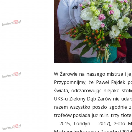
w
k
a
,
k
u
l
t
u
r
a
,
W Żarowie na naszego mistrza i je
p
o
Przypomnijmy, że Paweł Fajdek po 
l
świata, odczarowując niejako stol
i
UKS-u Zielony Dąb Żarów nie udało
t
y
razem wszystko poszło zgodnie z 
k
trofeów posiada już m.in. trzy zło
a
– 2015, Londyn – 2017), złoto M
,
w
Mistrzostw Europy z Zurychu (2014)