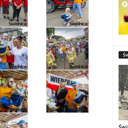
Św
Świ