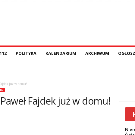
112
POLITYKA
KALENDARIUM
ARCHIWUM
OGŁOSZ
Fajdek już w domu!
IA
 Paweł Fajdek już w domu!
Nier