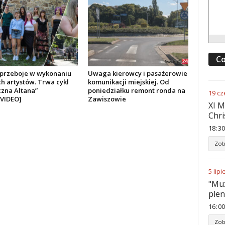
Co
przeboje w wykonaniu
Uwaga kierowcy i pasażerowie
h artystów. Trwa cykl
komunikacji miejskiej. Od
zna Altana”
poniedziałku remont ronda na
19
cz
VIDEO]
Zawiszowie
XI M
Chri
18
:
30
Zob
5
lipi
"Muz
ple
16
:
00
Zob