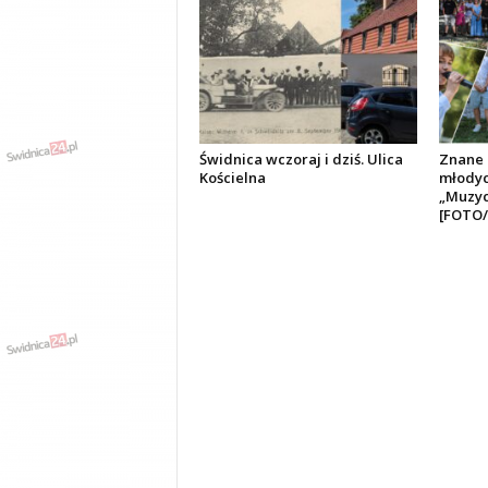
Świdnica wczoraj i dziś. Ulica
Znane 
Kościelna
młodyc
„Muzyc
[FOTO/