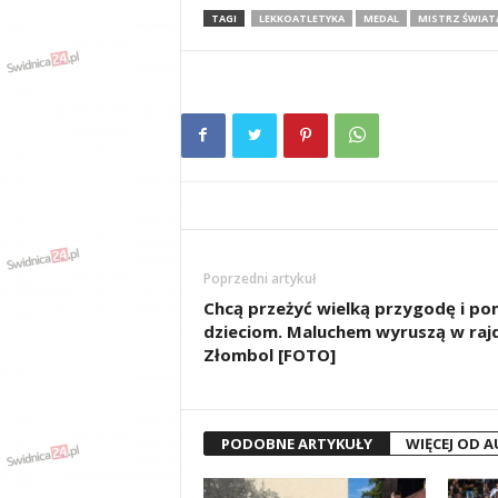
TAGI
LEKKOATLETYKA
MEDAL
MISTRZ ŚWIAT
Poprzedni artykuł
Chcą przeżyć wielką przygodę i p
dzieciom. Maluchem wyruszą w raj
Złombol [FOTO]
PODOBNE ARTYKUŁY
WIĘCEJ OD 