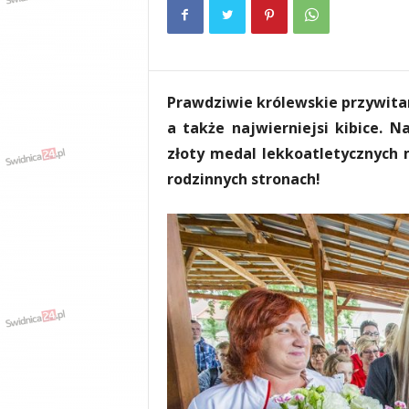
e
n
i
a
,
Prawdziwie królewskie przywitan
i
n
a także najwierniejsi kibice. 
f
złoty medal lekkoatletycznych 
o
rodzinnych stronach!
r
m
a
c
j
e
,
r
o
z
r
y