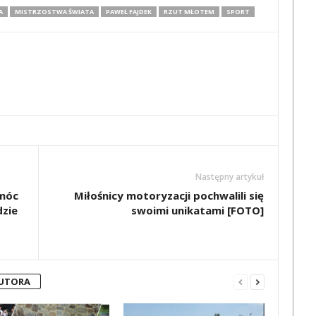
A
MISTRZOSTWA ŚWIATA
PAWEŁ FAJDEK
RZUT MŁOTEM
SPORT
Następny artykuł
omóc
Miłośnicy motoryzacji pochwalili się
dzie
swoimi unikatami [FOTO]
AUTORA