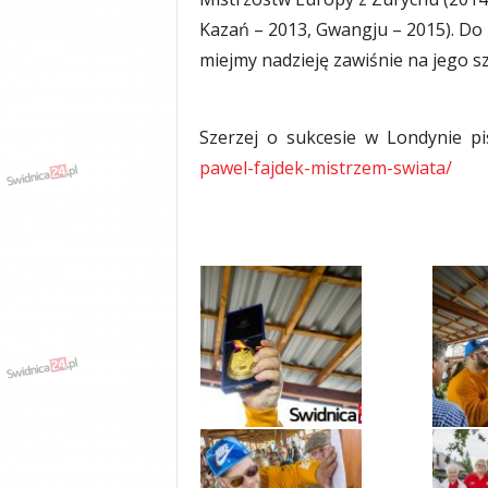
y
Kazań – 2013, Gwangju – 2015). Do 
w
miejmy nadzieję zawiśnie na jego s
i
a
d
y
Szerzej o sukcesie w Londynie pi
,
pawel-fajdek-mistrzem-swiata/
w
y
p
a
d
k
i