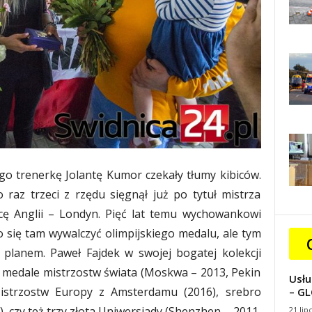
go trenerkę Jolantę Kumor czekały tłumy kibiców.
raz trzeci z rzędu sięgnął już po tytuł mistrza
icę Anglii – Londyn. Pięć lat temu wychowankowi
 się tam wywalczyć olimpijskiego medalu, ale tym
planem. Paweł Fajdek w swojej bogatej kolekcji
te medale mistrzostw świata (Moskwa – 2013, Pekin
Usłu
istrzostw Europy z Amsterdamu (2016), srebro
– GL
, czy też trzy złota Uniwersjady (Shenzhen – 2011,
21 lip