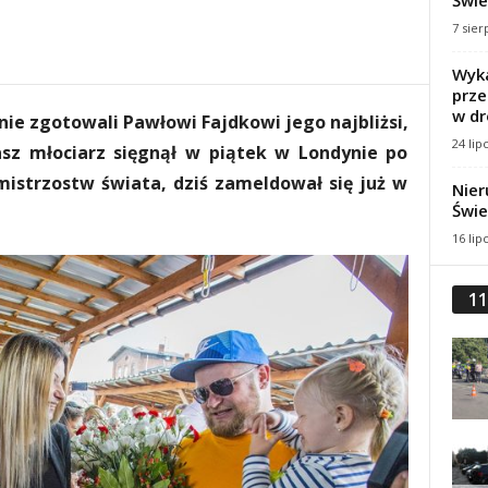
Świe
7 sier
Wyka
prze
w dr
ie zgotowali Pawłowi Fajdkowi jego najbliżsi,
24 lip
Nasz młociarz sięgnął w piątek w Londynie po
mistrzostw świata, dziś zameldował się już w
Nier
Świe
16 lip
11