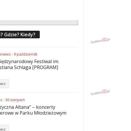
? Gdzie? Kiedy?
erwiec
-
9
październik
iędzynarodowy Festiwal im.
stiana Schlaga [PROGRAM]
acz
ec
-
30
sierpień
yczna Altana" – koncerty
nerowe w Parku Młodzieżowym
acz