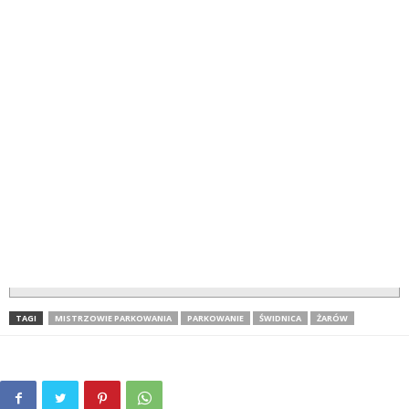
TAGI
MISTRZOWIE PARKOWANIA
PARKOWANIE
ŚWIDNICA
ŻARÓW