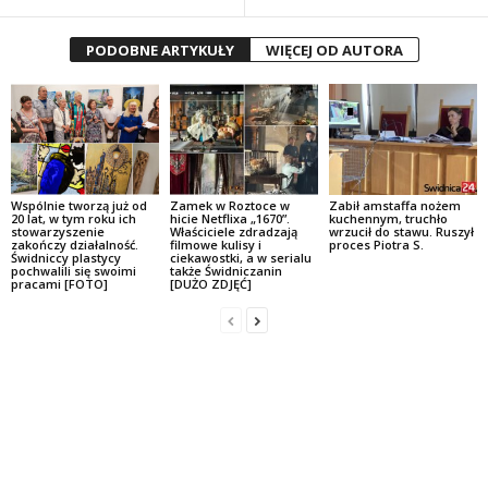
PODOBNE ARTYKUŁY
WIĘCEJ OD AUTORA
Wspólnie tworzą już od
Zamek w Roztoce w
Zabił amstaffa nożem
20 lat, w tym roku ich
hicie Netflixa „1670”.
kuchennym, truchło
stowarzyszenie
Właściciele zdradzają
wrzucił do stawu. Ruszył
zakończy działalność.
filmowe kulisy i
proces Piotra S.
Świdniccy plastycy
ciekawostki, a w serialu
pochwalili się swoimi
także Świdniczanin
pracami [FOTO]
[DUŻO ZDJĘĆ]