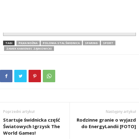
TAGI
PIŁKA NOŻNA
POLONIA-STAL ŚWIDNICA
SPARING
SPORT
ZAMEK KAMIENIEC ZĄBKOWICKI
Poprzedni artykuł
Następny artykuł
Startuje świdnicka część
Rodzinne granie o wyjazd
Światowych Igrzysk The
do EnergyLandii [FOTO]
World Games!