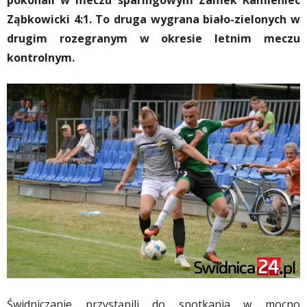
pokonali w meczu sparingowym Zamek Kamieniec
Ząbkowicki 4:1. To druga wygrana biało-zielonych w
drugim rozegranym w okresie letnim meczu
kontrolnym.
Świdniczanie przystąpili do spotkania w mocno