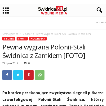
Strona główna
0_Slider
Pewna wygrana Polonii-Stali Świdnica z Zamkiem
0_SLIDER
SPORT
PIŁKA NOŻNA
Pewna wygrana Polonii-Stali
Świdnica z Zamkiem [FOTO]
22 lipca 2017
0
Po bardzo przekonujące zwycięstwo sięgnęli piłkarze
czwartoligowej Polonii-Stali Świdnica, którzy