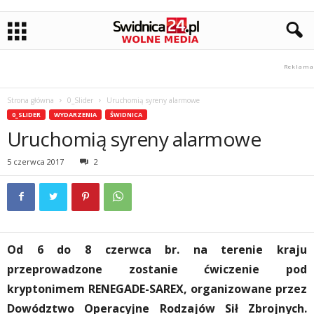
Strona główna
0_Slider
Uruchomią syreny alarmowe
0_SLIDER
WYDARZENIA
ŚWIDNICA
Uruchomią syreny alarmowe
5 czerwca 2017
2
Od 6 do 8 czerwca br. na terenie kraju
przeprowadzone zostanie ćwiczenie pod
kryptonimem RENEGADE-SAREX, organizowane przez
Dowództwo Operacyjne Rodzajów Sił Zbrojnych.