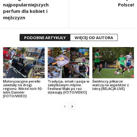
najpopularniejszych
Polsce!
perfum dla kobiet i
mężczyzn
PODOBNE ARTYKUŁY
WIĘCEJ OD AUTORA
Motoryzacyjne perełki
Tradycja, smak i pasja w
Świdniccy piłkarze
zawitały na drogi
zabytkowym młynie.
walczą na wyjeździe z
regionu. Wśród nich 92-
Festiwal Mąki po raz
Iskrą [RELACJA LIVE]
letni Daimler
dziesiąty [FOTO/VIDEO]
[FOTO/VIDEO]