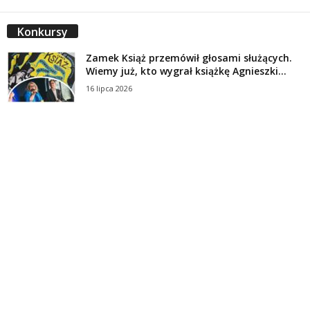
Konkursy
Zamek Książ przemówił głosami służących.
Wiemy już, kto wygrał książkę Agnieszki...
16 lipca 2026
Historie służących Zamku Książ. Wygraj
najnowszą książkę Świdniczanki Agnieszki
Dobkiewicz
5 lipca 2026
Polityka prywatności
Kontakt
© Wydawca: Portal Swidnica24.pl, Marek Kowalski, Rynek 33/4, 58-100 Świdnica.
Redakcja Swidnica24.pl zastrzega sobie prawo do redagowania
niezamawianych, nadesłanych tekstów.
Redakcja nie odpowiada za treść publikowanych reklam i
artykułów sponsorowanych.