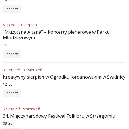
18
:
30
Zobacz
5
lipiec
-
30
sierpień
"Muzyczna Altana" – koncerty plenerowe w Parku
Młodzieżowym
16
:
00
Zobacz
3
sierpień
-
31
sierpień
Kreatywny sierpień w Ogródku Jordanowskim w Świdnicy
12
:
00
Zobacz
5
sierpień
-
9
sierpień
34. Międzynarodowy Festiwal Folkloru w Strzegomiu
09
:
30