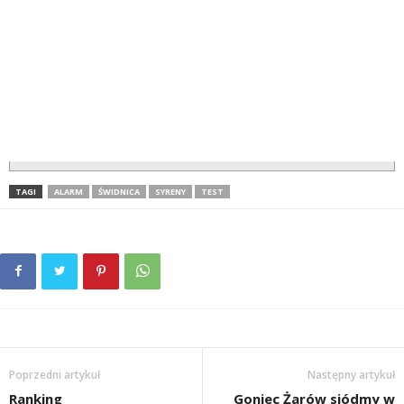
TAGI
ALARM
ŚWIDNICA
SYRENY
TEST
Poprzedni artykuł
Następny artykuł
Ranking
Goniec Żarów siódmy w