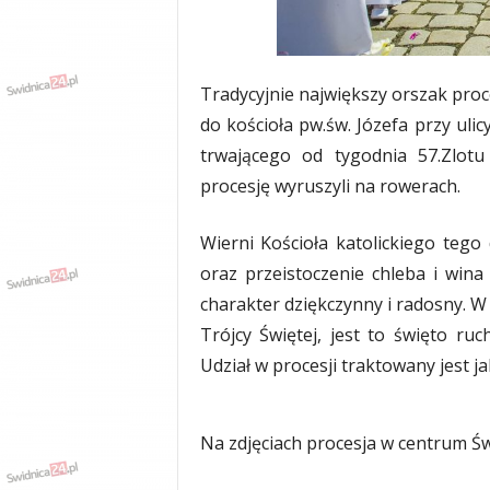
w
k
a
,
Tradycyjnie największy orszak proc
k
u
do kościoła pw.św. Józefa przy ulic
l
trwającego od tygodnia 57.Zlotu
t
procesję wyruszyli na rowerach.
u
r
a
Wierni Kościoła katolickiego tego
,
oraz przeistoczenie chleba i wina
p
o
charakter dziękczynny i radosny. W
l
Trójcy Świętej, jest to święto r
i
Udział w procesji traktowany jest j
t
y
k
a
Na zdjęciach procesja w centrum Św
,
w