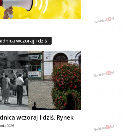
idnica wczoraj i dziś
dnica wczoraj i dziś. Rynek
pnia 2026