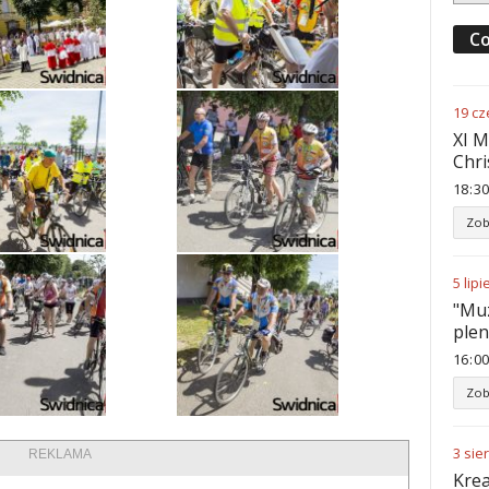
Co
19
cz
XI M
Chri
18
:
30
Zob
5
lipi
"Muz
ple
16
:
00
Zob
3
sie
REKLAMA
Krea