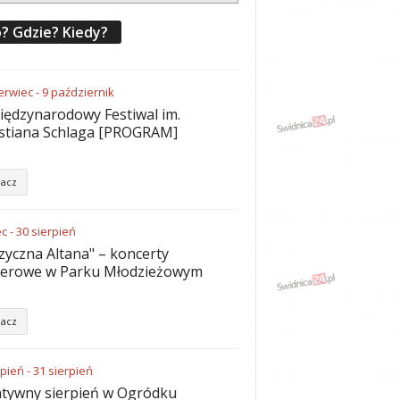
? Gdzie? Kiedy?
erwiec
-
9
październik
iędzynarodowy Festiwal im.
stiana Schlaga [PROGRAM]
acz
ec
-
30
sierpień
yczna Altana" – koncerty
nerowe w Parku Młodzieżowym
acz
rpień
-
31
sierpień
tywny sierpień w Ogródku