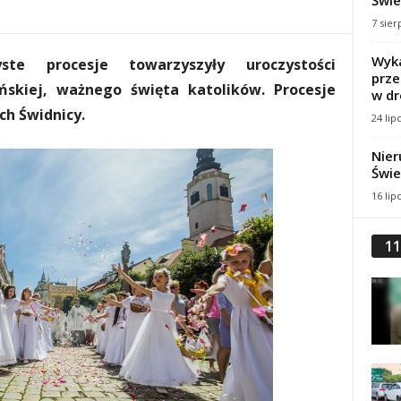
Świe
7 sier
Wyka
te procesje towarzyszyły uroczystości
prze
ńskiej, ważnego święta katolików. Procesje
w dr
ch Świdnicy.
24 lip
Nier
Świe
16 lip
11