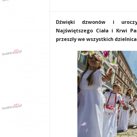
e
n
i
Dźwięki dzwonów i uroczys
a
,
Najświętszego Ciała i Krwi Pa
i
przeszły we wszystkich dzielnica
n
f
o
r
m
a
c
j
e
,
r
o
z
r
y