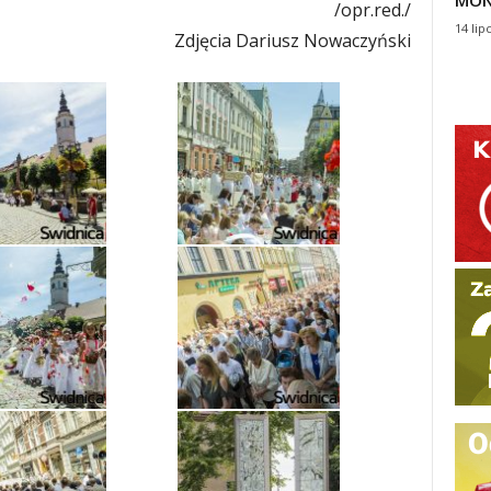
MON
/opr.red./
14 lip
Zdjęcia Dariusz Nowaczyński