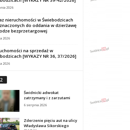
bodzicach [WYKAZY NR 39-42/2026]
pnia 2026
z nieruchomości w Świebodzicach
znaczonych do oddania w dzierżawę
odze bezprzetargowej
ca 2026
uchomości na sprzedaż w
bodzicach [WYKAZY NR 36, 37/2026]
ca 2026
2
Świdnicki adwokat
zatrzymany i z zarzutami
6 sierpnia 2026
Zderzenie pięciu aut na ulicy
Władysława Sikorskiego