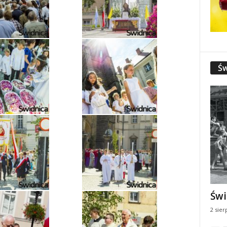
Św
Świ
2 sier