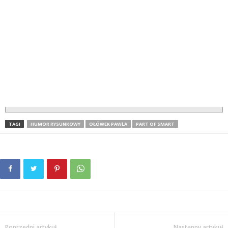
TAGI
HUMOR RYSUNKOWY
OŁÓWEK PAWŁA
PART OF SMART
Poprzedni artykuł
Następny artykuł