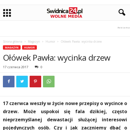
Strona główna
Magazyn
Humor
Ołówek Pawła: wycinka drzew
MAGAZYN
HUMOR
Ołówek Pawła: wycinka drzew
17 czerwca 2017
0
17 czerwca weszły w życie nowe przepisy o wycince o
drzew. Może uspokoi się fala dzikiej, często
nieprzemyślanej dewastacji służącej interesowi
pojedynczych osób. Czy i jak zaczniemy dbać o