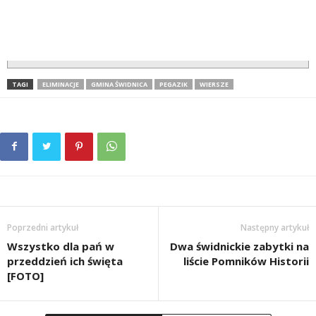
TAGI
ELIMINACJE
GMINA ŚWIDNICA
PEGAZIK
WIERSZE
Poprzedni artykuł
Następny artykuł
Wszystko dla pań w
Dwa świdnickie zabytki na
przeddzień ich święta
liście Pomników Historii
[FOTO]