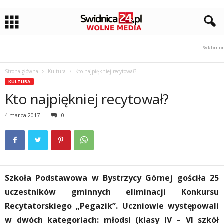
Strona główna
Kultura
Kto najpiękniej recytował?
KULTURA
Kto najpiękniej recytował?
4 marca 2017
0
Szkoła Podstawowa w Bystrzycy Górnej gościła 25
uczestników gminnych eliminacji Konkursu
Recytatorskiego „Pegazik”. Uczniowie występowali
w dwóch kategoriach: młodsi (klasy IV – VI szkół