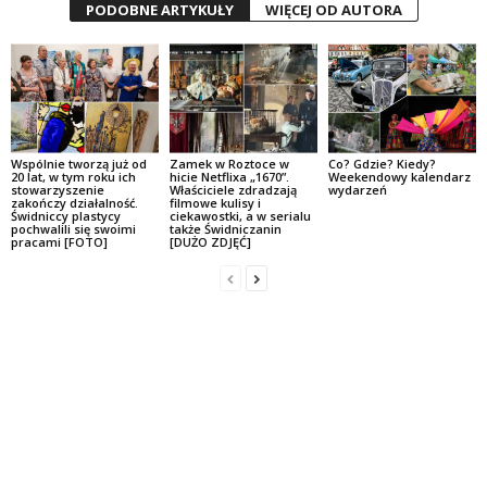
PODOBNE ARTYKUŁY
WIĘCEJ OD AUTORA
Wspólnie tworzą już od
Zamek w Roztoce w
Co? Gdzie? Kiedy?
20 lat, w tym roku ich
hicie Netflixa „1670”.
Weekendowy kalendarz
stowarzyszenie
Właściciele zdradzają
wydarzeń
zakończy działalność.
filmowe kulisy i
Świdniccy plastycy
ciekawostki, a w serialu
pochwalili się swoimi
także Świdniczanin
pracami [FOTO]
[DUŻO ZDJĘĆ]