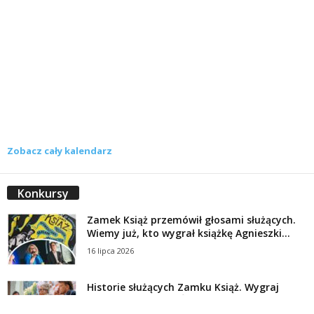
Zobacz cały kalendarz
Konkursy
Zamek Książ przemówił głosami służących.
Wiemy już, kto wygrał książkę Agnieszki...
16 lipca 2026
Historie służących Zamku Książ. Wygraj
najnowszą książkę Świdniczanki Agnieszki
Dobkiewicz