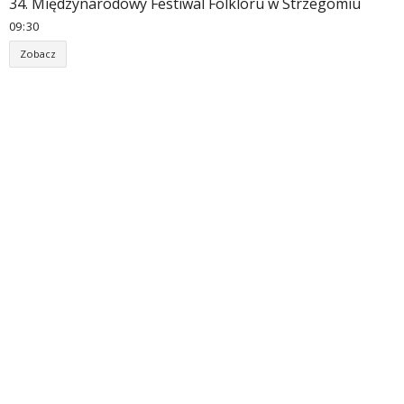
34. Międzynarodowy Festiwal Folkloru w Strzegomiu
09
30
Zobacz