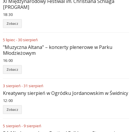
XI Międzynarodowy Festiwal im. Christiana Schlaga
[PROGRAM]
18
30
Zobacz
5
lipiec
-
30
sierpień
"Muzyczna Altana" – koncerty plenerowe w Parku
Młodzieżowym
16
00
Zobacz
3
sierpień
-
31
sierpień
Kreatywny sierpień w Ogródku Jordanowskim w Świdnicy
12
00
Zobacz
5
sierpień
-
9
sierpień