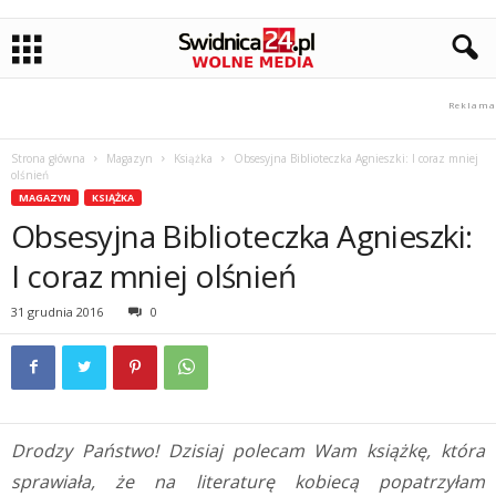
Strona główna
Magazyn
Książka
Obsesyjna Biblioteczka Agnieszki: I coraz mniej
olśnień
MAGAZYN
KSIĄŻKA
Obsesyjna Biblioteczka Agnieszki:
I coraz mniej olśnień
31 grudnia 2016
0
Drodzy Państwo! Dzisiaj polecam Wam książkę, która
sprawiała, że na literaturę kobiecą popatrzyłam