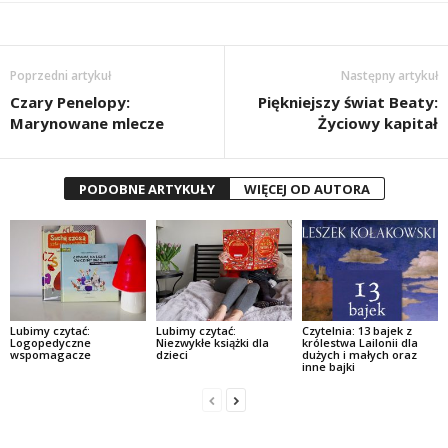
Poprzedni artykuł
Następny artykuł
Czary Penelopy:
Piękniejszy świat Beaty:
Marynowane mlecze
Życiowy kapitał
PODOBNE ARTYKUŁY
WIĘCEJ OD AUTORA
Lubimy czytać:
Lubimy czytać:
Czytelnia: 13 bajek z
Logopedyczne
Niezwykłe książki dla
królestwa Lailonii dla
wspomagacze
dzieci
dużych i małych oraz
inne bajki