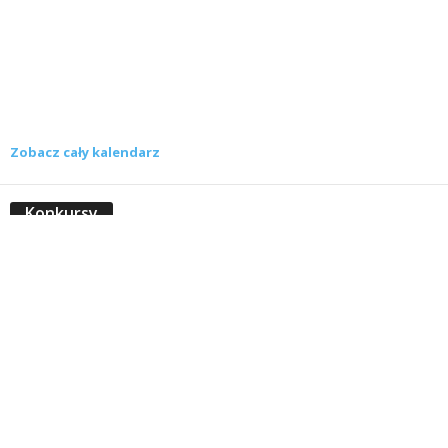
Zobacz cały kalendarz
Konkursy
Zamek Książ przemówił głosami służących.
Wiemy już, kto wygrał książkę Agnieszki...
16 lipca 2026
Historie służących Zamku Książ. Wygraj
najnowszą książkę Świdniczanki Agnieszki
Dobkiewicz
5 lipca 2026