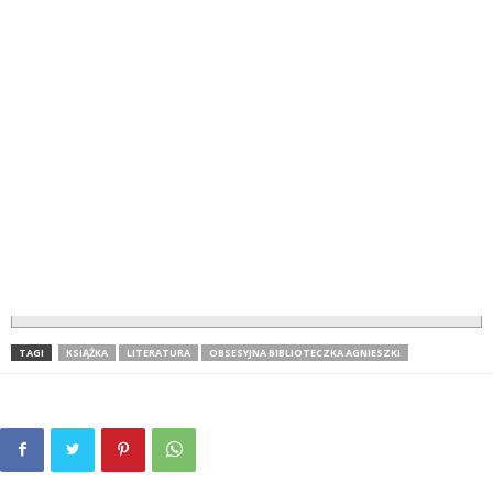
TAGI
KSIĄŻKA
LITERATURA
OBSESYJNA BIBLIOTECZKA AGNIESZKI