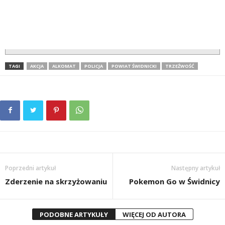
TAGI
AKCJA
ALKOMAT
POLICJA
POWIAT ŚWIDNICKI
TRZEŹWOŚĆ
Poprzedni artykuł
Następny artykuł
Zderzenie na skrzyżowaniu
Pokemon Go w Świdnicy
PODOBNE ARTYKUŁY
WIĘCEJ OD AUTORA