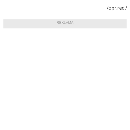
/opr.red./
REKLAMA