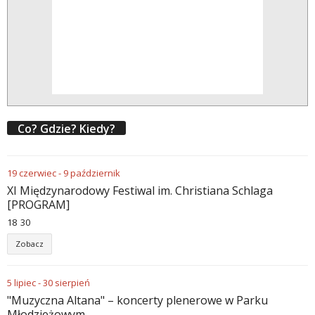
Co? Gdzie? Kiedy?
19
czerwiec
-
9
październik
XI Międzynarodowy Festiwal im. Christiana Schlaga
[PROGRAM]
18
:
30
Zobacz
5
lipiec
-
30
sierpień
"Muzyczna Altana" – koncerty plenerowe w Parku
Młodzieżowym