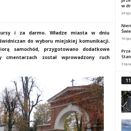
prze
w dr
24 lip
Nier
Świe
 kursy i za darmo. Władze miasta w dniu
16 lip
świdniczan do wyboru miejskiej komunikacji.
biorą samochód, przygotowano dodatkowe
Prze
Stan
rzy cmentarzach został wprowadzony ruch
3 lipc
11