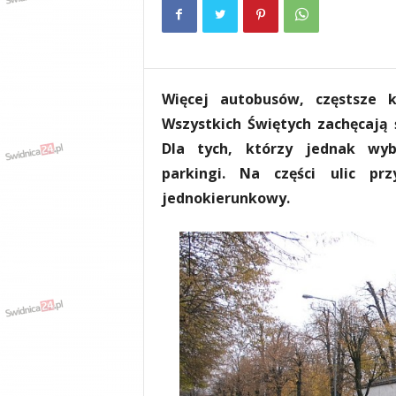
e
n
i
a
,
Więcej autobusów, częstsze
i
n
Wszystkich Świętych zachęcają 
f
Dla tych, którzy jednak wy
o
parkingi. Na części ulic p
r
m
jednokierunkowy.
a
c
j
e
,
r
o
z
r
y