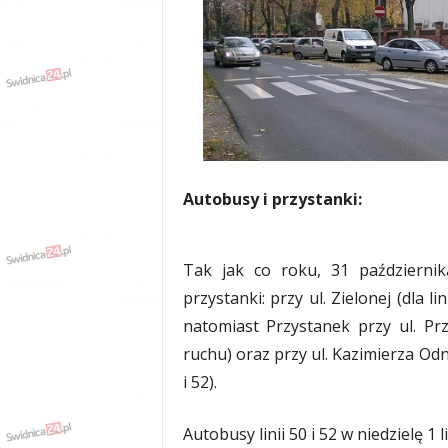
w
k
a
,
k
u
l
t
u
r
Autobusy i przystanki:
a
,
p
Tak jak co roku, 31 październi
o
przystanki: przy ul. Zielonej (dla li
l
i
natomiast Przystanek przy ul. Prz
t
ruchu) oraz przy ul. Kazimierza Odno
y
i 52).
k
a
,
Autobusy linii 50 i 52 w niedzielę 1
w