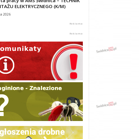
ta pracy w AMS Świdnica – TECHNIK
TAŻU ELEKTRYCZNEGO (K/M)
ca 2026