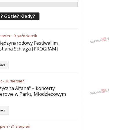
? Gdzie? Kiedy?
erwiec
-
9
październik
iędzynarodowy Festiwal im.
stiana Schlaga [PROGRAM]
acz
ec
-
30
sierpień
yczna Altana" – koncerty
nerowe w Parku Młodzieżowym
acz
rpień
-
31
sierpień