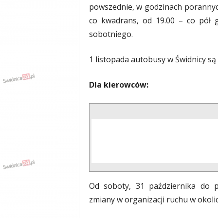
powszednie, w godzinach porannych
y
w
co kwadrans, od 19.00 – co pół g
i
sobotniego.
a
d
1 listopada autobusy w Świdnicy są
y
,
w
Dla kierowców:
y
p
a
d
k
i
Od soboty, 31 października do p
zmiany w organizacji ruchu w okoli