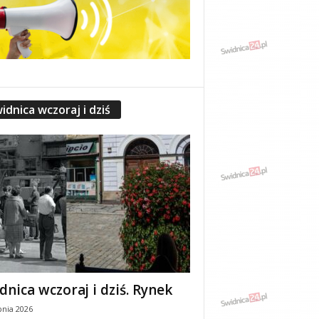
idnica wczoraj i dziś
dnica wczoraj i dziś. Rynek
pnia 2026