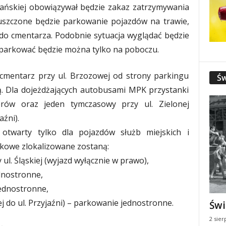
iańskiej obowiązywał będzie zakaz zatrzymywania
opuszczone będzie parkowanie pojazdów na trawie,
do cmentarza. Podobnie sytuacja wyglądać będzie
ż parkować będzie można tylko na poboczu.
 cmentarz przy ul. Brzozowej od strony parkingu
Św
wą. Dla dojeżdżających autobusami MPK przystanki
erów oraz jeden tymczasowy przy ul. Zielonej
aźni).
otwarty tylko dla pojazdów służb miejskich i
kowe zlokalizowane zostaną:
 ul. Śląskiej (wyjazd wyłącznie w prawo),
dnostronne,
jednostronne,
onej do ul. Przyjaźni) – parkowanie jednostronne.
Świ
2 sier