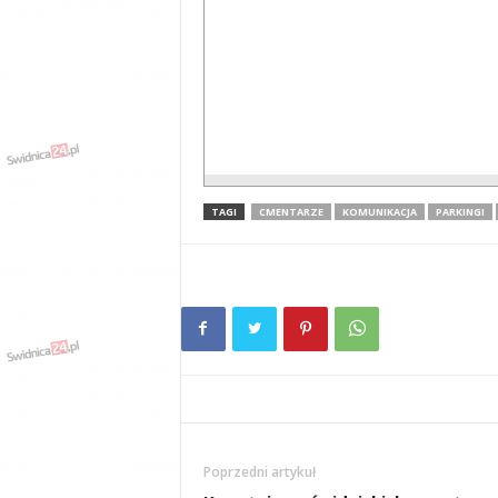
TAGI
CMENTARZE
KOMUNIKACJA
PARKINGI
Poprzedni artykuł