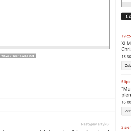
Co
19
cz
XI M
Chri
WSZYSTKICH ŚWIĘTYCH
18
:
30
Zob
5
lipi
"Muz
ple
16
:
00
Zob
Następny artykuł
3
sie