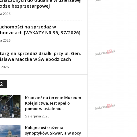
znaczonych do oddania w dzierżawę
odze bezprzetargowej
ca 2026
uchomości na sprzedaż w
bodzicach [WYKAZY NR 36, 37/2026]
ca 2026
targ na sprzedaż działki przy ul. Gen.
isława Maczka w Świebodzicach
a 2026
2
Kradzież na terenie Muzeum
Kolejnictwa. Jest apel o
pomoc w ustaleniu...
5 sierpnia 2026
Kolejne ostrzeżenia
synoptyków. Skwar, a w nocy