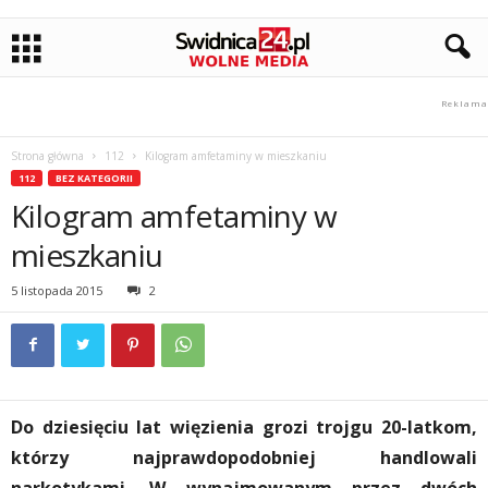
Strona główna
112
Kilogram amfetaminy w mieszkaniu
112
BEZ KATEGORII
Kilogram amfetaminy w
mieszkaniu
5 listopada 2015
2
Do dziesięciu lat więzienia grozi trojgu 20-latkom,
którzy najprawdopodobniej handlowali