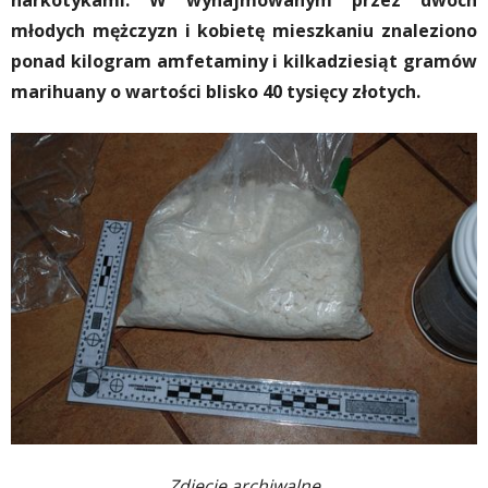
narkotykami. W wynajmowanym przez dwóch
młodych mężczyzn i kobietę mieszkaniu znaleziono
ponad kilogram amfetaminy i kilkadziesiąt gramów
marihuany o wartości blisko 40 tysięcy złotych.
Zdjęcie archiwalne