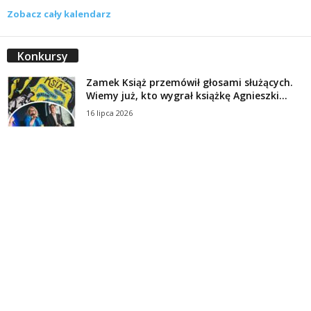
Zobacz cały kalendarz
Konkursy
Zamek Książ przemówił głosami służących.
Wiemy już, kto wygrał książkę Agnieszki...
16 lipca 2026
Historie służących Zamku Książ. Wygraj
najnowszą książkę Świdniczanki Agnieszki
Dobkiewicz
5 lipca 2026
Polityka prywatności
Kontakt
© Wydawca: Portal Swidnica24.pl, Marek Kowalski, Rynek 33/4, 58-100 Świdnica.
Redakcja Swidnica24.pl zastrzega sobie prawo do redagowania
niezamawianych, nadesłanych tekstów.
Redakcja nie odpowiada za treść publikowanych reklam i