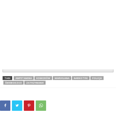
TAGI
AMFETAMINA
KOMORÓW
MARIHUANA
NARKOTYKI
POLICJA
ŚWIEBODZICE
ZATRZYMANIE