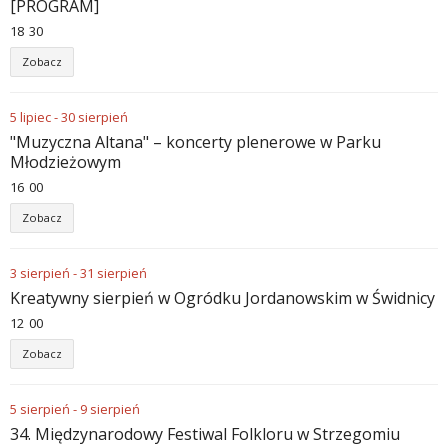
[PROGRAM]
18
:
30
Zobacz
5
lipiec
-
30
sierpień
"Muzyczna Altana" – koncerty plenerowe w Parku
Młodzieżowym
16
:
00
Zobacz
3
sierpień
-
31
sierpień
Kreatywny sierpień w Ogródku Jordanowskim w Świdnicy
12
:
00
Zobacz
5
sierpień
-
9
sierpień
34. Międzynarodowy Festiwal Folkloru w Strzegomiu