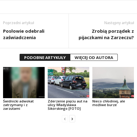
Poprzedni artykuł
Następny artykuł
Posłowie odebrali
Zrobią porządek z
zaświadczenia
pijaczkami na Zarzeczu?
PODOBNE ARTYKUŁY
WIĘCEJ OD AUTORA
Świdnicki adwokat
Zderzenie pięciu aut na
Nieco chłodniej, ale
zatrzymany i z
ulicy Władysława
możliwe burze
zarzutami
Sikorskiego [FOTO]