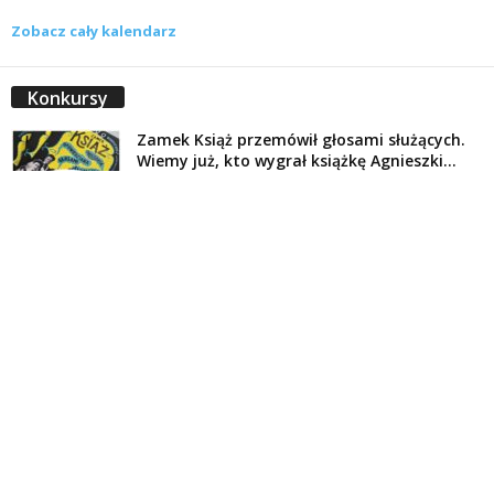
Zobacz cały kalendarz
Konkursy
Zamek Książ przemówił głosami służących.
Wiemy już, kto wygrał książkę Agnieszki...
16 lipca 2026
Historie służących Zamku Książ. Wygraj
najnowszą książkę Świdniczanki Agnieszki
Dobkiewicz
5 lipca 2026
Polityka prywatności
Kontakt
© Wydawca: Portal Swidnica24.pl, Marek Kowalski, Rynek 33/4, 58-100 Świdnica.
Redakcja Swidnica24.pl zastrzega sobie prawo do redagowania
niezamawianych, nadesłanych tekstów.
Redakcja nie odpowiada za treść publikowanych reklam i