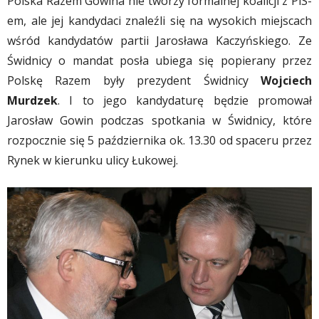
Polska Razem Gowina nie tworzy formalnej koalicji z PiS-
em, ale jej kandydaci znaleźli się na wysokich miejscach
wśród kandydatów partii Jarosława Kaczyńskiego. Ze
Świdnicy o mandat posła ubiega się popierany przez
Polskę Razem były prezydent Świdnicy
Wojciech
Murdzek
. I to jego kandydaturę będzie promował
Jarosław Gowin podczas spotkania w Świdnicy, które
rozpocznie się 5 października ok. 13.30 od spaceru przez
Rynek w kierunku ulicy Łukowej.