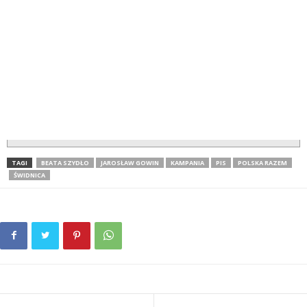
TAGI
BEATA SZYDŁO
JAROSŁAW GOWIN
KAMPANIA
PIS
POLSKA RAZEM
ŚWIDNICA