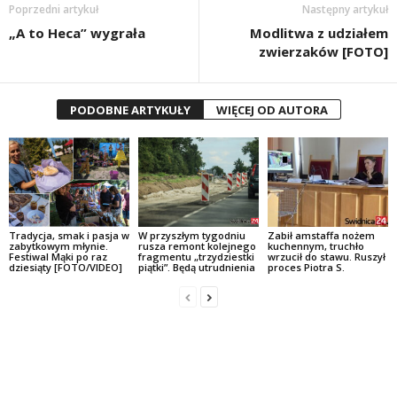
Poprzedni artykuł
Następny artykuł
„A to Heca” wygrała
Modlitwa z udziałem
zwierzaków [FOTO]
PODOBNE ARTYKUŁY
WIĘCEJ OD AUTORA
Tradycja, smak i pasja w
W przyszłym tygodniu
Zabił amstaffa nożem
zabytkowym młynie.
rusza remont kolejnego
kuchennym, truchło
Festiwal Mąki po raz
fragmentu „trzydziestki
wrzucił do stawu. Ruszył
dziesiąty [FOTO/VIDEO]
piątki”. Będą utrudnienia
proces Piotra S.