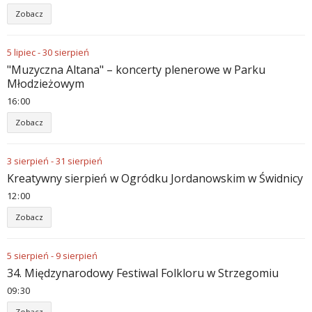
Zobacz
5
lipiec
-
30
sierpień
"Muzyczna Altana" – koncerty plenerowe w Parku
Młodzieżowym
16
:
00
Zobacz
3
sierpień
-
31
sierpień
Kreatywny sierpień w Ogródku Jordanowskim w Świdnicy
12
:
00
Zobacz
5
sierpień
-
9
sierpień
34. Międzynarodowy Festiwal Folkloru w Strzegomiu
09
:
30
Zobacz