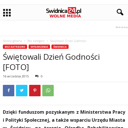
Strona główna
Bez kategorii
Świętowali Dzień Godności
BEZ KATEGORII
WYDARZENIA
ŚWIDNICA
Świętowali Dzień Godności
[FOTO]
16 września 2015
0
Dzięki funduszom pozyskanym z Ministerstwa Pracy
i Polityki Społecznej, a także wsparciu Urzędu Miasta