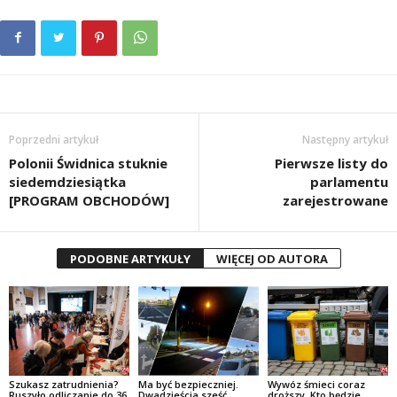
Poprzedni artykuł
Następny artykuł
Polonii Świdnica stuknie
Pierwsze listy do
siedemdziesiątka
parlamentu
[PROGRAM OBCHODÓW]
zarejestrowane
PODOBNE ARTYKUŁY
WIĘCEJ OD AUTORA
Szukasz zatrudnienia?
Ma być bezpieczniej.
Wywóz śmieci coraz
Ruszyło odliczanie do 36.
Dwadzieścia sześć
droższy. Kto będzie