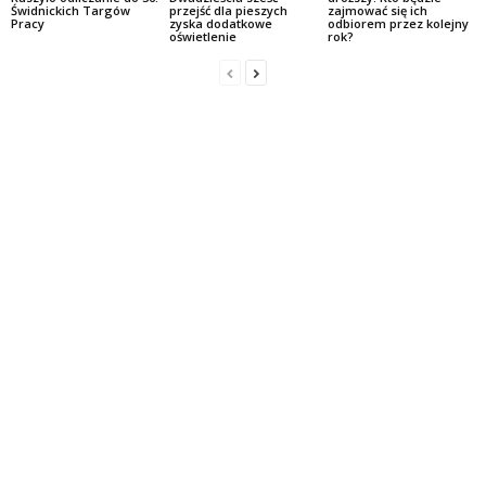
Świdnickich Targów
przejść dla pieszych
zajmować się ich
Pracy
zyska dodatkowe
odbiorem przez kolejny
oświetlenie
rok?