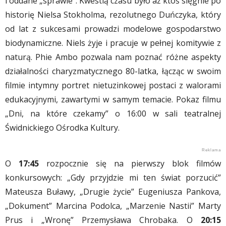
i oddane „sprawie”. Kwestią czasu było aż ktoś sięgnie po
historię Nielsa Stokholma, rezolutnego Duńczyka, który
od lat z sukcesami prowadzi modelowe gospodarstwo
biodynamiczne. Niels żyje i pracuje w pełnej komitywie z
naturą. Phie Ambo pozwala nam poznać różne aspekty
działalności charyzmatycznego 80-latka, łącząc w swoim
filmie intymny portret nietuzinkowej postaci z walorami
edukacyjnymi, zawartymi w samym temacie. Pokaz filmu
„Dni, na które czekamy” o 16:00 w sali teatralnej
Świdnickiego Ośrodka Kultury.
O
17:45
rozpocznie się na pierwszy blok filmów
konkursowych: „Gdy przyjdzie mi ten świat porzucić”
Mateusza Buławy, „Drugie życie” Eugeniusza Pankova,
„Dokument” Marcina Podolca, „Marzenie Nastii” Marty
Prus i „Wronę” Przemysława Chrobaka. O
20:15