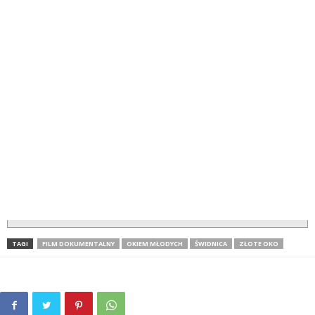
TAGI
FILM DOKUMENTALNY
OKIEM MŁODYCH
ŚWIDNICA
ZŁOTE OKO