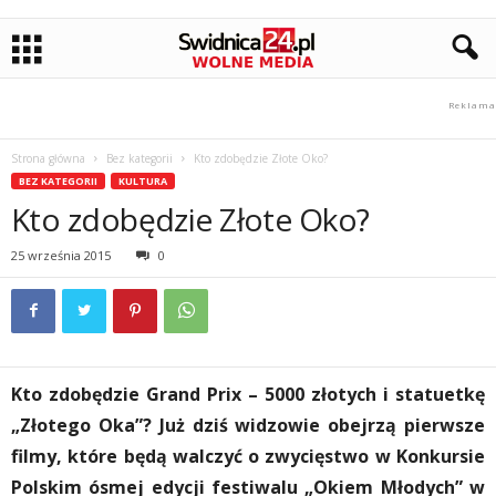
Strona główna
Bez kategorii
Kto zdobędzie Złote Oko?
BEZ KATEGORII
KULTURA
Kto zdobędzie Złote Oko?
25 września 2015
0
Kto zdobędzie Grand Prix – 5000 złotych i statuetkę
„Złotego Oka”? Już dziś widzowie obejrzą pierwsze
filmy, które będą walczyć o zwycięstwo w Konkursie
Polskim ósmej edycji festiwalu „Okiem Młodych” w