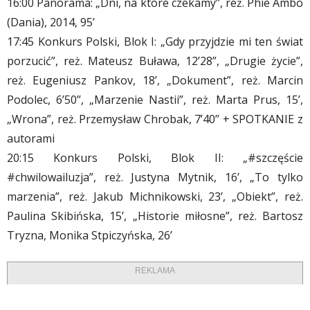
16:00 Panorama: „Dni, na które czekamy”, reż. Phie Ambo
(Dania), 2014, 95’
17:45 Konkurs Polski, Blok I: „Gdy przyjdzie mi ten świat
porzucić”, reż. Mateusz Buława, 12’28”, „Drugie życie”,
reż. Eugeniusz Pankov, 18’, „Dokument”, reż. Marcin
Podolec, 6’50’’, „Marzenie Nastii”, reż. Marta Prus, 15’,
„Wrona”, reż. Przemysław Chrobak, 7’40’’ + SPOTKANIE z
autorami
20:15 Konkurs Polski, Blok II: „#szczęście
#chwilowailuzja”, reż. Justyna Mytnik, 16’, „To tylko
marzenia”, reż. Jakub Michnikowski, 23’, „Obiekt”, reż.
Paulina Skibińska, 15’, „Historie miłosne”, reż. Bartosz
Tryzna, Monika Stpiczyńska, 26’
REKLAMA