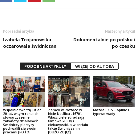
Poprzedni artykuł
Następny artykuł
Izabela Trojanowska
Dokumentalnie po polsku i
oczarowała świdniczan
po czesku
PODOBNE ARTYKUŁY
WIĘCEJ OD AUTORA
Wspólnie tworzą już od
Zamek w Roztoce w
Mazda CX-5 – opinie i
20 lat, w tym roku ich
hicie Netflixa „1670”.
typowe wady
stowarzyszenie
Właściciele zdradzają
zakończy działalność.
filmowe kulisy i
Świdniccy plastycy
ciekawostki, a w serialu
pochwalili się swoimi
także Świdniczanin
pracami [FOTO]
[DUŻO ZDJĘĆ]