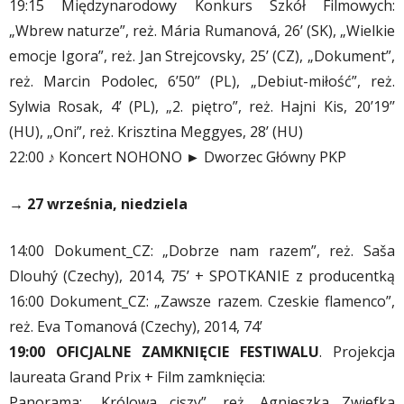
19:15 Międzynarodowy Konkurs Szkół Filmowych:
„Wbrew naturze”, reż. Mária Rumanová, 26’ (SK), „Wielkie
emocje Igora”, reż. Jan Strejcovsky, 25’ (CZ), „Dokument”,
reż. Marcin Podolec, 6’50’’ (PL), „Debiut-miłość”, reż.
Sylwia Rosak, 4’ (PL), „2. piętro”, reż. Hajni Kis, 20’19’’
(HU), „Oni”, reż. Krisztina Meggyes, 28’ (HU)
22:00 ♪ Koncert NOHONO ► Dworzec Główny PKP
→ 27 września, niedziela
14:00 Dokument_CZ: „Dobrze nam razem”, reż. Saša
Dlouhý (Czechy), 2014, 75’ + SPOTKANIE z producentką
16:00 Dokument_CZ: „Zawsze razem. Czeskie flamenco”,
reż. Eva Tomanová (Czechy), 2014, 74’
19:00 OFICJALNE ZAMKNIĘCIE FESTIWALU
. Projekcja
laureata Grand Prix + Film zamknięcia:
Panorama: „Królowa ciszy”, reż. Agnieszka Zwiefka