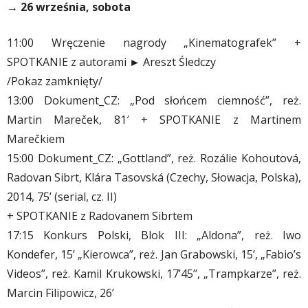
→ 26 września, sobota
11:00 Wręczenie nagrody „Kinematografek” +
SPOTKANIE z autorami ► Areszt Śledczy
/Pokaz zamknięty/
13:00 Dokument_CZ: „Pod słońcem ciemność”, reż.
Martin Mareček, 81′ + SPOTKANIE z Martinem
Marečkiem
15:00 Dokument_CZ: „Gottland”, reż. Rozálie Kohoutová,
Radovan Sibrt, Klára Tasovská (Czechy, Słowacja, Polska),
2014, 75’ (serial, cz. II)
+ SPOTKANIE z Radovanem Sibrtem
17:15 Konkurs Polski, Blok III: „Aldona”, reż. Iwo
Kondefer, 15’ „Kierowca”, reż. Jan Grabowski, 15’, „Fabio’s
Videos”, reż. Kamil Krukowski, 17’45’’, „Trampkarze”, reż.
Marcin Filipowicz, 26’