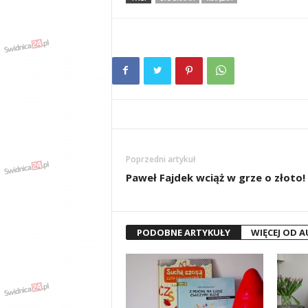
Poprzedni artykuł
Paweł Fajdek wciąż w grze o złoto!
PODOBNE ARTYKUŁY
WIĘCEJ OD 