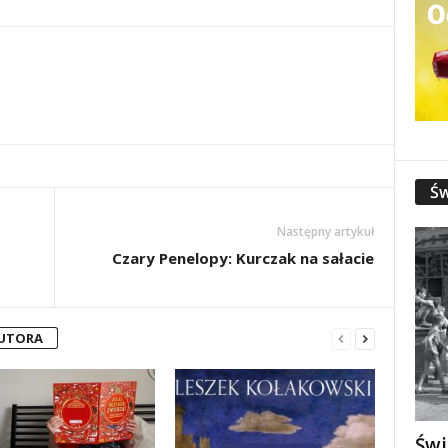
Św
Następny artykuł
Czary Penelopy: Kurczak na sałacie
AUTORA
Świ