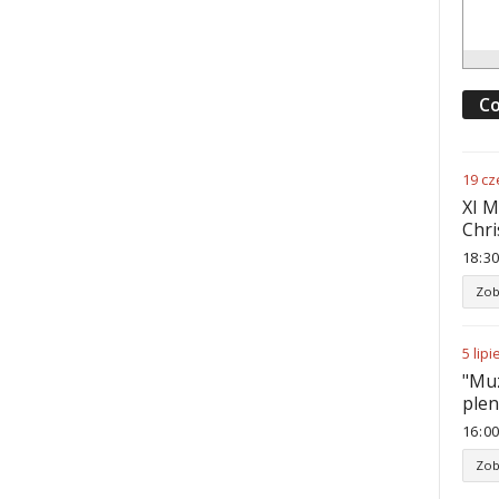
Co
19
cz
XI M
Chri
18
:
30
Zob
5
lipi
"Muz
ple
16
:
00
Zob