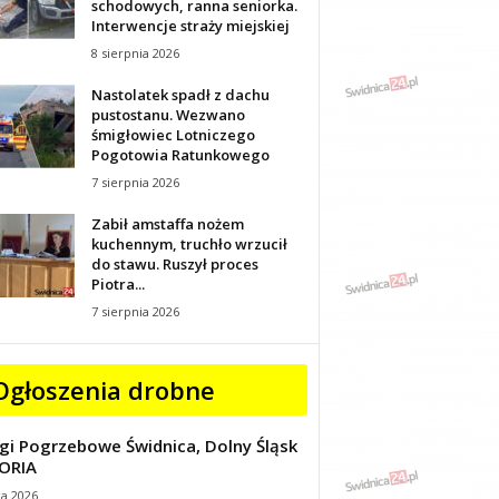
schodowych, ranna seniorka.
Interwencje straży miejskiej
8 sierpnia 2026
Nastolatek spadł z dachu
pustostanu. Wezwano
śmigłowiec Lotniczego
Pogotowia Ratunkowego
7 sierpnia 2026
Zabił amstaffa nożem
kuchennym, truchło wrzucił
do stawu. Ruszył proces
Piotra...
7 sierpnia 2026
Ogłoszenia drobne
gi Pogrzebowe Świdnica, Dolny Śląsk
ORIA
ca 2026