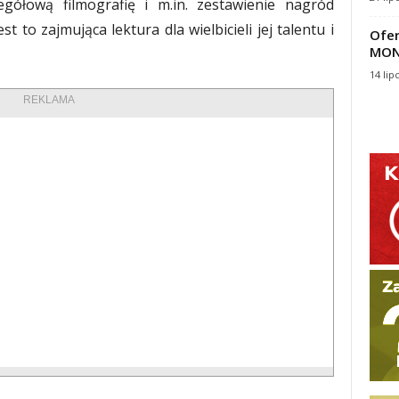
gółową filmografię i m.in. zestawienie nagród
 to zajmująca lektura dla wielbicieli jej talentu i
Ofer
MON
14 lip
REKLAMA