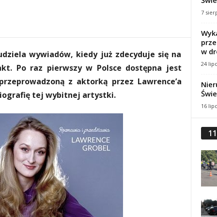
Świe
7 sier
Wyka
prze
w dr
udziela wywiadów, kiedy już zdecyduje się na
24 lip
kt. Po raz pierwszy w Polsce dostępna jest
przeprowadzoną z aktorką przez Lawrence’a
Nier
Świe
ografię tej wybitnej artystki.
16 lip
11