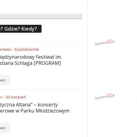
? Gdzie? Kiedy?
erwiec
-
9
październik
iędzynarodowy Festiwal im.
stiana Schlaga [PROGRAM]
acz
ec
-
30
sierpień
yczna Altana" – koncerty
nerowe w Parku Młodzieżowym
acz