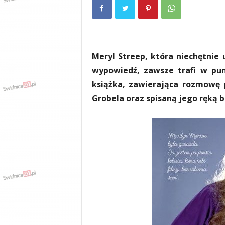
e
n
i
a
,
Meryl Streep, która niechętnie 
i
n
wypowiedź, zawsze trafi w pun
f
książka, zawierająca rozmowę 
o
Grobela oraz spisaną jego ręką bi
r
m
a
c
j
e
,
r
o
z
r
y