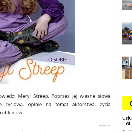
owiedzi Meryl Streep. Poprzez jej własne słowa
ię życiową, opinię na temat aktorstwa, życia
problemów.
Usłu
– GL
21 lip