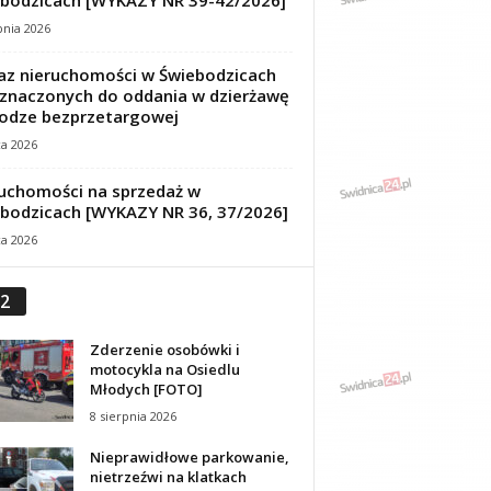
bodzicach [WYKAZY NR 39-42/2026]
pnia 2026
z nieruchomości w Świebodzicach
znaczonych do oddania w dzierżawę
odze bezprzetargowej
ca 2026
uchomości na sprzedaż w
bodzicach [WYKAZY NR 36, 37/2026]
ca 2026
2
Zderzenie osobówki i
motocykla na Osiedlu
Młodych [FOTO]
8 sierpnia 2026
Nieprawidłowe parkowanie,
nietrzeźwi na klatkach