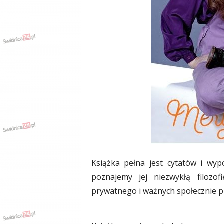
w
k
a
,
k
u
l
t
u
r
a
,
p
o
l
i
Książka pełna jest cytatów i wyp
t
poznajemy jej niezwykłą filozof
y
prywatnego i ważnych społecznie 
k
a
,
w