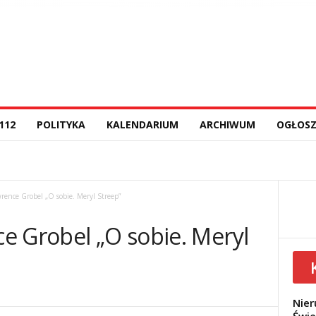
112
POLITYKA
KALENDARIUM
ARCHIWUM
OGŁOSZ
rence Grobel „O sobie. Meryl Streep”
e Grobel „O sobie. Meryl
Nier