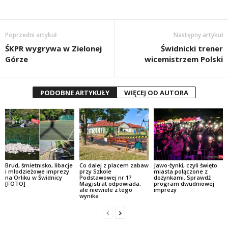
Poprzedni artykuł
Następny artykuł
ŚKPR wygrywa w Zielonej
Świdnicki trener
Górze
wicemistrzem Polski
PODOBNE ARTYKUŁY
WIĘCEJ OD AUTORA
Brud, śmietnisko, libacje
Co dalej z placem zabaw
Jawo-żynki, czyli święto
i młodzieżowe imprezy
przy Szkole
miasta połączone z
na Orliku w Świdnicy
Podstawowej nr 1?
dożynkami. Sprawdź
[FOTO]
Magistrat odpowiada,
program dwudniowej
ale niewiele z tego
imprezy
wynika