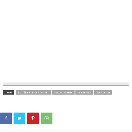
TAGI
BUDŻET OBYWATELSKI
GŁOSOWANIE
INTERNET
ŚWIDNICA