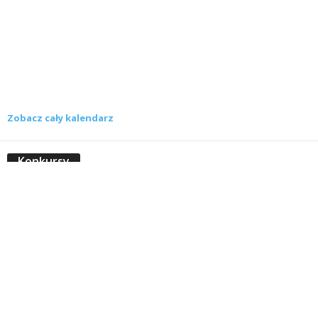
Zobacz cały kalendarz
Konkursy
Zamek Książ przemówił głosami służących.
Wiemy już, kto wygrał książkę Agnieszki...
16 lipca 2026
Historie służących Zamku Książ. Wygraj
najnowszą książkę Świdniczanki Agnieszki
Dobkiewicz
5 lipca 2026