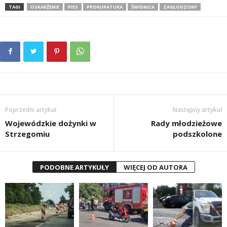
TAGI
OSKARŻENIE
PIES
PROKURATURA
ŚWIDNICA
ZAGŁODZONY
Poprzedni artykuł
Następny artykuł
Wojewódzkie dożynki w
Rady młodzieżowe
Strzegomiu
podszkolone
PODOBNE ARTYKUŁY
WIĘCEJ OD AUTORA