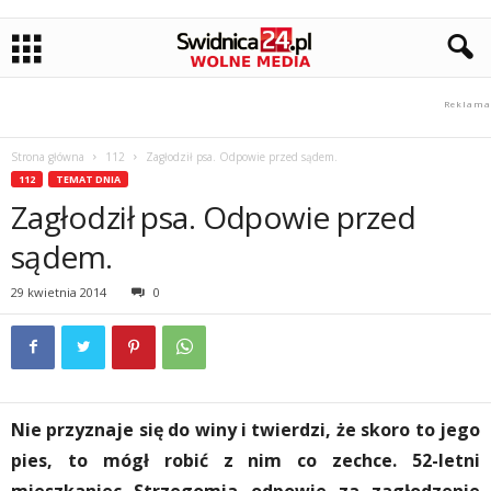
Strona główna
112
Zagłodził psa. Odpowie przed sądem.
112
TEMAT DNIA
Zagłodził psa. Odpowie przed
sądem.
29 kwietnia 2014
0
Nie przyznaje się do winy i twierdzi, że skoro to jego
pies, to mógł robić z nim co zechce. 52-letni