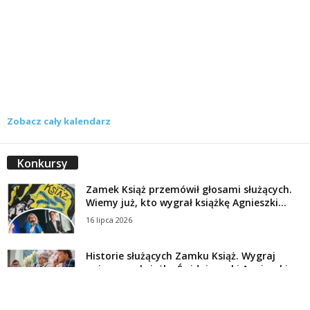
Zobacz cały kalendarz
Konkursy
Zamek Książ przemówił głosami służących.
Wiemy już, kto wygrał książkę Agnieszki...
16 lipca 2026
Historie służących Zamku Książ. Wygraj
najnowszą książkę Świdniczanki Agnieszki
Dobkiewicz
5 lipca 2026