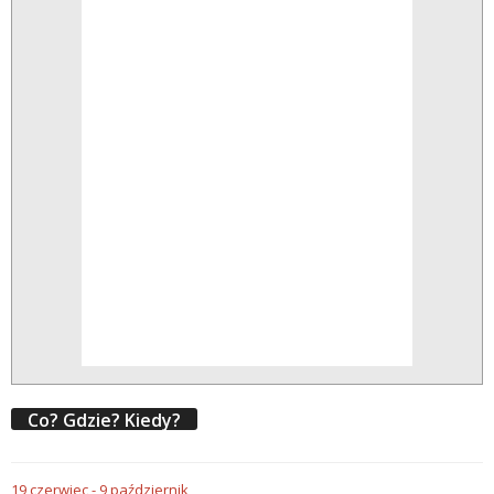
Co? Gdzie? Kiedy?
19
czerwiec
-
9
październik