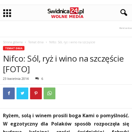
Strona główna
Temat dnia
Nifco: Sól, ryż i wino na szczęście
TEMAT DNIA
Nifco: Sól, ryż i wino na szczęście
[FOTO]
23 kwietnia 2014
6
Ryżem, solą i winem prosili boga Kami o pomyślność.
W egzotyczny dla Polaków sposób rozpoczęła się