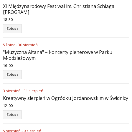
XI Międzynarodowy Festiwal im. Christiana Schlaga
[PROGRAM]
18
30
Zobacz
5
lipiec
-
30
sierpień
"Muzyczna Altana" – koncerty plenerowe w Parku
Młodzieżowym
16
00
Zobacz
3
sierpień
-
31
sierpień
Kreatywny sierpień w Ogródku Jordanowskim w Świdnicy
12
00
Zobacz
5
sierpień
-
9
sierpień