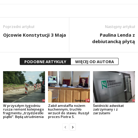
Poprzedni artykuł
Następny artykuł
Ojcowie Konstytucji 3 Maja
Paulina Lenda z
debiutancką płytą
PODOBNE ARTYKUŁY
WIĘCEJ OD AUTORA
W przyszłym tygodniu
Zabił amstaffa nożem
Świdnicki adwokat
rusza remont kolejnego
kuchennym, truchło
zatrzymany i z
fragmentu „trzydziestki
wrzucił do stawu. Ruszył
zarzutami
piątki”. Będą utrudnienia
proces Piotra S.