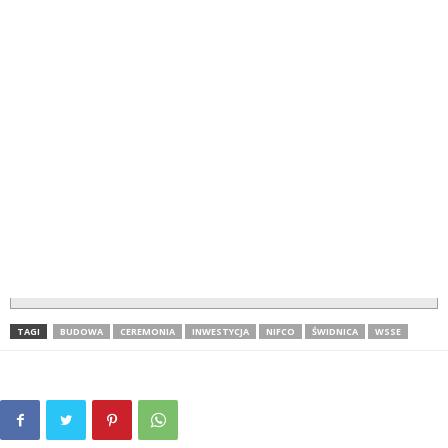
TAGI
BUDOWA
CEREMONIA
INWESTYCJA
NIFCO
ŚWIDNICA
WSSE