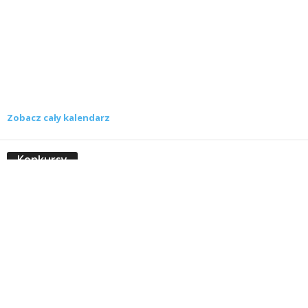
Zobacz cały kalendarz
Konkursy
Zamek Książ przemówił głosami służących.
Wiemy już, kto wygrał książkę Agnieszki...
16 lipca 2026
Historie służących Zamku Książ. Wygraj
najnowszą książkę Świdniczanki Agnieszki
Dobkiewicz
5 lipca 2026