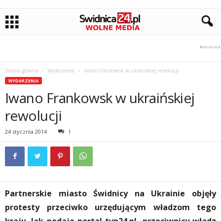
Strona główna
Wydarzenia
Iwano Frankowsk w ukraińskiej rewolucji
WYDARZENIA
Iwano Frankowsk w ukraińskiej
rewolucji
24 stycznia 2014
1
Partnerskie miasto Świdnicy na Ukrainie objęły
protesty przeciwko urzędującym władzom tego