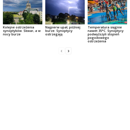
Kolejne ostrzeżenia
Najpierw upał, później
Temperatura sięgnie
synoptyków. Skwar, a w
burze. Synoptycy
nawet 35°C. Synoptycy
nocy burze
ostrzegają
podwyższyli stopień
pogodowego
ostrzeżenia