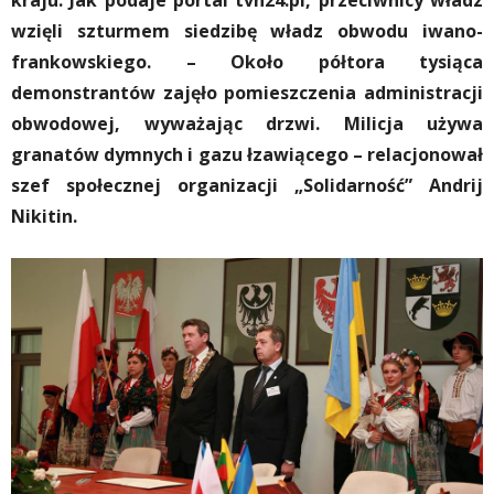
kraju. Jak podaje portal tvn24.pl, przeciwnicy władz
wzięli szturmem siedzibę władz obwodu iwano-
frankowskiego. – Około półtora tysiąca
demonstrantów zajęło pomieszczenia administracji
obwodowej, wyważając drzwi. Milicja używa
granatów dymnych i gazu łzawiącego – relacjonował
szef społecznej organizacji „Solidarność” Andrij
Nikitin.