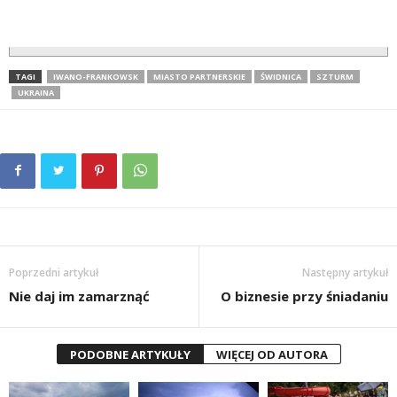
TAGI
IWANO-FRANKOWSK
MIASTO PARTNERSKIE
ŚWIDNICA
SZTURM
UKRAINA
Poprzedni artykuł
Następny artykuł
Nie daj im zamarznąć
O biznesie przy śniadaniu
PODOBNE ARTYKUŁY
WIĘCEJ OD AUTORA