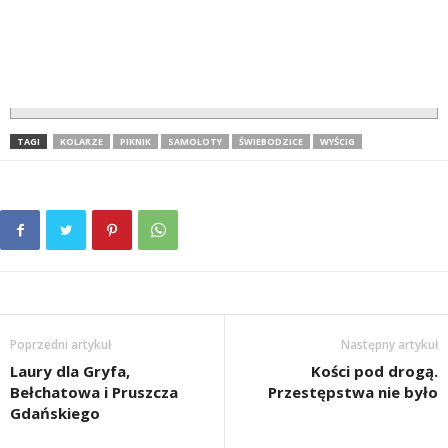
TAGI
KOLARZE
PIKNIK
SAMOLOTY
ŚWIEBODZICE
WYŚCIG
Poprzedni artykuł
Następny artykuł
Laury dla Gryfa,
Kości pod drogą.
Bełchatowa i Pruszcza
Przestępstwa nie było
Gdańskiego