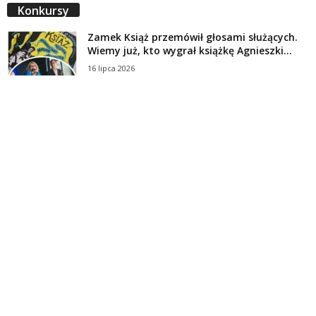
Konkursy
Zamek Książ przemówił głosami służących.
Wiemy już, kto wygrał książkę Agnieszki...
16 lipca 2026
Historie służących Zamku Książ. Wygraj
najnowszą książkę Świdniczanki Agnieszki
Dobkiewicz
5 lipca 2026
Polityka prywatności
Kontakt
© Wydawca: Portal Swidnica24.pl, Marek Kowalski, Rynek 33/4, 58-100 Świdnica.
Redakcja Swidnica24.pl zastrzega sobie prawo do redagowania
niezamawianych, nadesłanych tekstów.
Redakcja nie odpowiada za treść publikowanych reklam i
artykułów sponsorowanych.