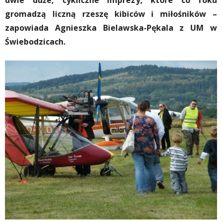
dwie duże, cykliczne imprezy, które co roku
gromadzą liczną rzeszę kibiców i miłośników –
zapowiada Agnieszka Bielawska-Pękala z UM w
Świebodzicach.