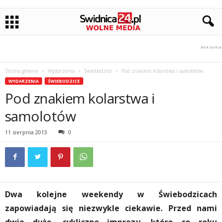
Strona główna
Wydarzenia
Świebodzice
Pod znakiem kolarstwa i samolotów
WYDARZENIA
ŚWIEBODZICE
Pod znakiem kolarstwa i
samolotów
11 sierpnia 2013
0
Dwa kolejne weekendy w Świebodzicach
zapowiadają się niezwykle ciekawie. Przed nami