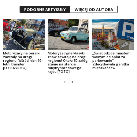
PODOBNE ARTYKUŁY
WIĘCEJ OD AUTORA
Motoryzacyjne perełki
Motoryzacyjne klasyki
„Świebodzice miastem
zawitały na drogi
znów zawitają na drogi
wolnym od opłat za
regionu. Wśród nich 92-
regionu! Około 50 załóg
parkowanie”.
letni Daimler
stanie na starcie
Zdecydowała garstka
[FOTO/VIDEO]
międzynarodowego
mieszkańców
rajdu [FOTO]