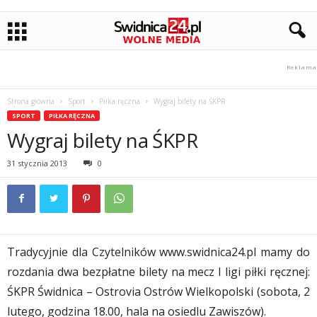
Strona główna
Sport
Piłka ręczna
Wygraj bilety na ŚKPR
SPORT
PIŁKA RĘCZNA
Wygraj bilety na ŚKPR
31 stycznia 2013
0
Tradycyjnie dla Czytelników www.swidnica24.pl mamy do
rozdania dwa bezpłatne bilety na mecz I ligi piłki ręcznej:
ŚKPR Świdnica – Ostrovia Ostrów Wielkopolski (sobota, 2
lutego, godzina 18.00, hala na osiedlu Zawiszów).