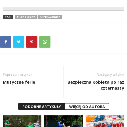
TAGI
PIŁKA RĘCZNA
ŚKPR ŚWIDNICA
Poprzedni artykuł
Następny artykuł
Muzyczne ferie
Bezpieczna Kobieta po raz
czternasty
PODOBNE ARTYKUŁY
WIĘCEJ OD AUTORA