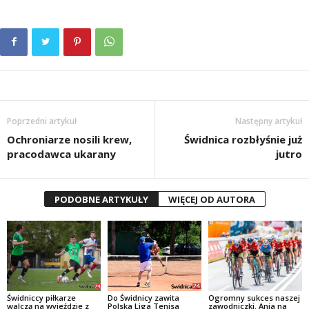
Poprzedni artykuł
Następny artykuł
Ochroniarze nosili krew,
Świdnica rozbłyśnie już
pracodawca ukarany
jutro
PODOBNE ARTYKUŁY
WIĘCEJ OD AUTORA
Świdniccy piłkarze
Do Świdnicy zawita
Ogromny sukces naszej
walczą na wyjeździe z
Polska Liga Tenisa
zawodniczki. Ania na