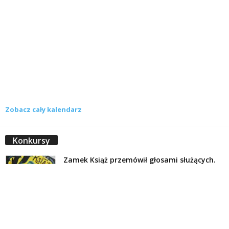
Zobacz cały kalendarz
Konkursy
Zamek Książ przemówił głosami służących.
Wiemy już, kto wygrał książkę Agnieszki...
16 lipca 2026
Historie służących Zamku Książ. Wygraj
najnowszą książkę Świdniczanki Agnieszki
Dobkiewicz