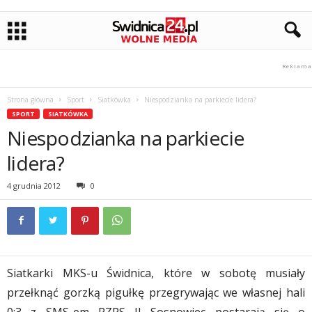
Strona główna
Sport
Siatkówka
Niespodzianka na parkiecie lidera?
SPORT
SIATKÓWKA
Niespodzianka na parkiecie
lidera?
4 grudnia 2012
0
Siatkarki MKS-u Świdnica, które w sobotę musiały
przełknąć gorzką pigułkę przegrywając we własnej hali