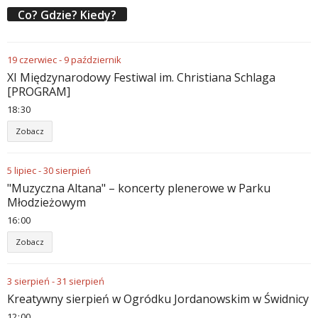
Co? Gdzie? Kiedy?
19
czerwiec
-
9
październik
XI Międzynarodowy Festiwal im. Christiana Schlaga
[PROGRAM]
18
:
30
Zobacz
5
lipiec
-
30
sierpień
"Muzyczna Altana" – koncerty plenerowe w Parku
Młodzieżowym
16
:
00
Zobacz
3
sierpień
-
31
sierpień
Kreatywny sierpień w Ogródku Jordanowskim w Świdnicy
12
:
00