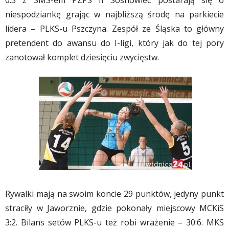
0:3 z SMS-em PZPS II Sosnowiec postarają się o
niespodziankę grając w najbliższą środę na parkiecie
lidera – PLKS-u Pszczyna. Zespół ze Śląska to główny
pretendent do awansu do I-ligi, który jak do tej pory
zanotował komplet dziesięciu zwycięstw.
Rywalki mają na swoim koncie 29 punktów, jedyny punkt
straciły w Jaworznie, gdzie pokonały miejscowy MCKiS
3:2. Bilans setów PLKS-u też robi wrażenie – 30:6. MKS