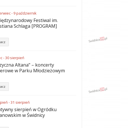
erwiec
-
9
październik
iędzynarodowy Festiwal im.
stiana Schlaga [PROGRAM]
acz
ec
-
30
sierpień
yczna Altana" – koncerty
nerowe w Parku Młodzieżowym
acz
rpień
-
31
sierpień
tywny sierpień w Ogródku
anowskim w Świdnicy