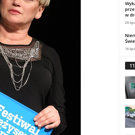
Wyka
prze
w dr
24 lip
Nier
Świe
16 lip
11