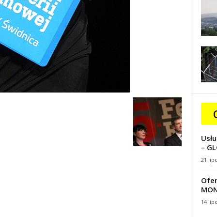
Usłu
– GL
21 lip
Ofer
MON
14 lip