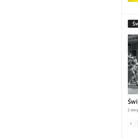
Św
Świ
2 sier