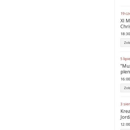
19
cz
XI M
Chri
18
:
30
Zob
5
lipi
"Muz
ple
16
:
00
Zob
3
sie
Krea
Jord
12
:
00