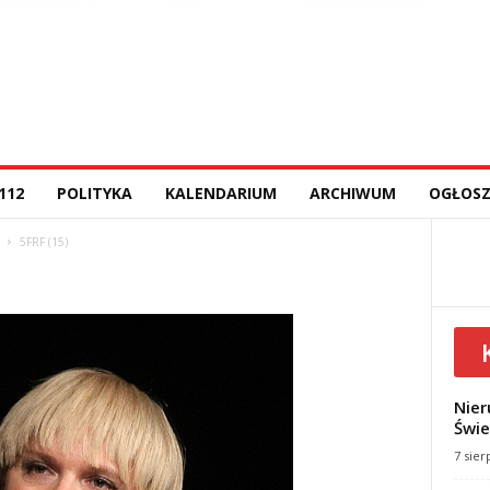
112
POLITYKA
KALENDARIUM
ARCHIWUM
OGŁOSZ
5FRF (15)
Nier
Świe
7 sier