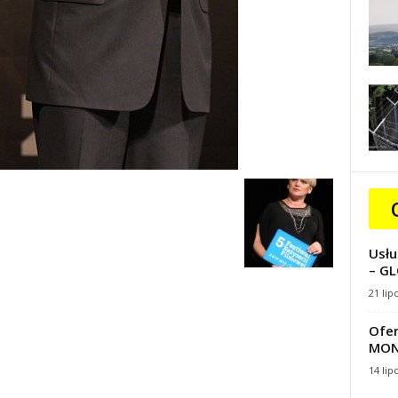
Usłu
– GL
21 lip
Ofer
MON
14 lip