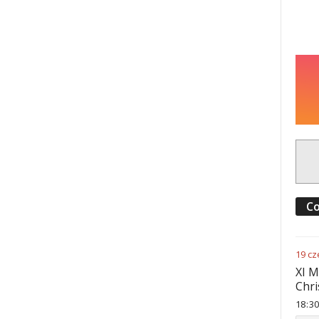
Co
19
cz
XI M
Chri
18
:
30