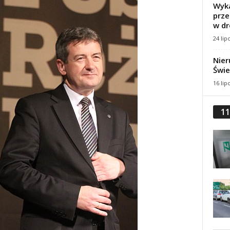
Wyka
prze
w dr
24 lip
Nier
Świe
16 lip
11