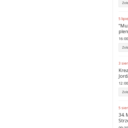
Zob
5
lipi
"Muz
ple
16
:
00
Zob
3
sie
Krea
Jord
12
:
00
Zob
5
sie
34. 
Str
09
:
30