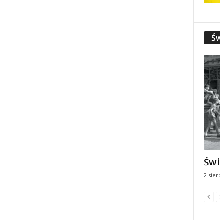
Św
Świ
2 sier