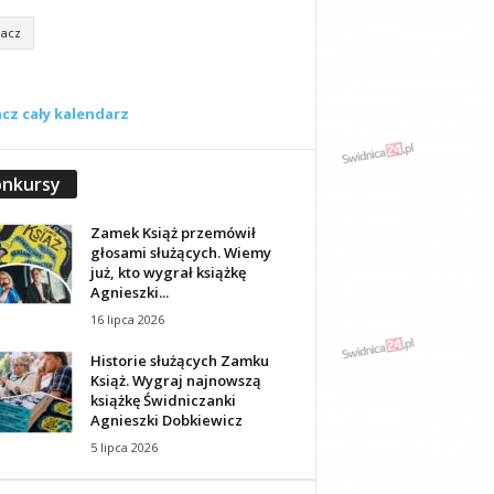
acz
cz cały kalendarz
nkursy
Zamek Książ przemówił
głosami służących. Wiemy
już, kto wygrał książkę
Agnieszki...
16 lipca 2026
Historie służących Zamku
Książ. Wygraj najnowszą
książkę Świdniczanki
Agnieszki Dobkiewicz
5 lipca 2026