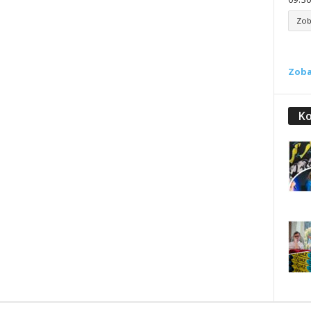
Zob
Zoba
Ko