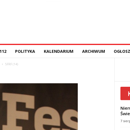
112
POLITYKA
KALENDARIUM
ARCHIWUM
OGŁOSZ
5FRF (14)
Nier
Świe
7 sier