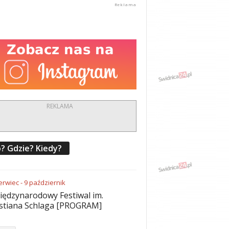
REKLAMA
? Gdzie? Kiedy?
erwiec
-
9
październik
iędzynarodowy Festiwal im.
stiana Schlaga [PROGRAM]