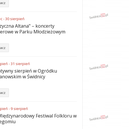
acz
ec
-
30
sierpień
yczna Altana" – koncerty
nerowe w Parku Młodzieżowym
acz
rpień
-
31
sierpień
tywny sierpień w Ogródku
anowskim w Świdnicy
acz
rpień
-
9
sierpień
Międzynarodowy Festiwal Folkloru w
zegomiu