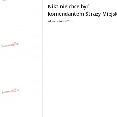
e
Nikt nie chce być
n
komendantem Straży Miejsk
i
a
24 września 2015
,
i
n
f
o
r
m
a
c
j
e
,
r
o
z
r
y