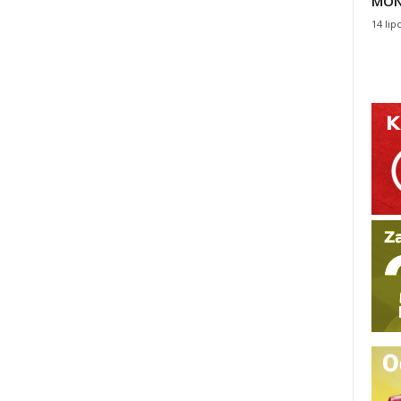
MON
14 lip