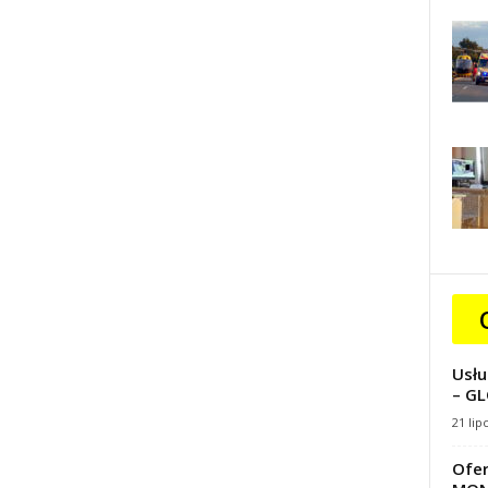
Usłu
– GL
21 lip
Ofer