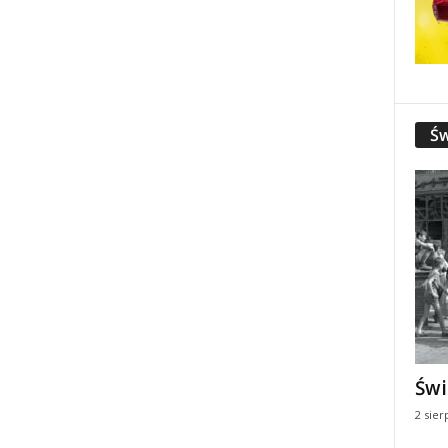
Św
Świ
2 sier