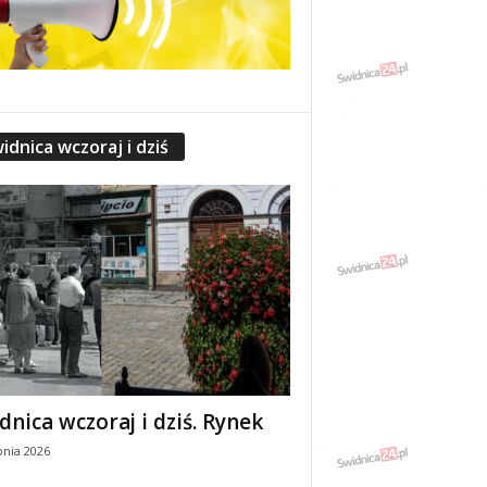
idnica wczoraj i dziś
dnica wczoraj i dziś. Rynek
pnia 2026