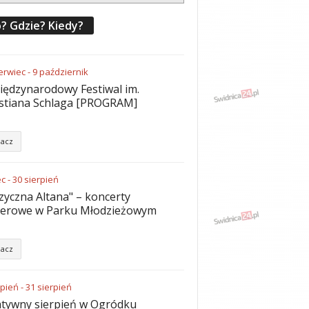
? Gdzie? Kiedy?
erwiec
-
9
październik
iędzynarodowy Festiwal im.
stiana Schlaga [PROGRAM]
acz
ec
-
30
sierpień
yczna Altana" – koncerty
nerowe w Parku Młodzieżowym
acz
rpień
-
31
sierpień
tywny sierpień w Ogródku