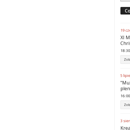
Co
19
cz
XI M
Chri
18
:
30
Zob
5
lipi
"Muz
ple
16
:
00
Zob
3
sie
Krea