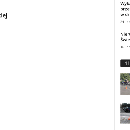
Wyka
prze
w dr
iej
24 lip
Nier
Świe
16 lip
11