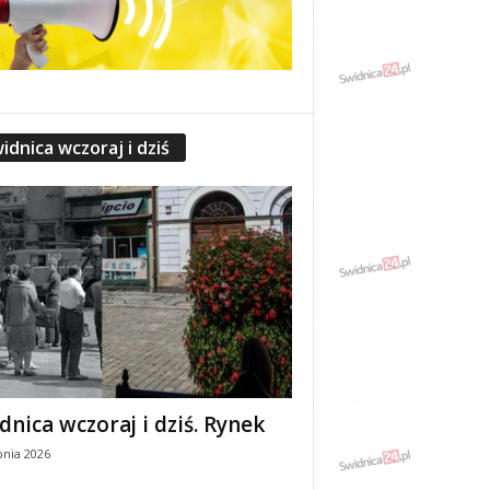
idnica wczoraj i dziś
dnica wczoraj i dziś. Rynek
pnia 2026