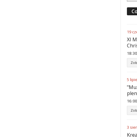
Co
19
cz
XI M
Chri
18
:
30
Zob
5
lipi
"Muz
ple
16
:
00
Zob
3
sie
Krea