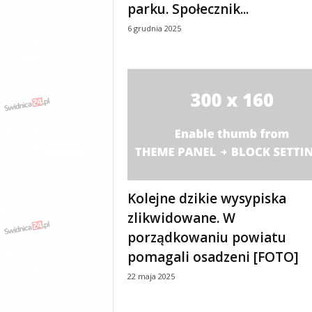
parku. Społecznik...
6 grudnia 2025
Kolejne dzikie wysypiska
zlikwidowane. W
porządkowaniu powiatu
pomagali osadzeni [FOTO]
22 maja 2025