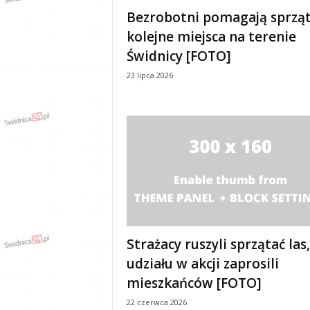
e
Bezrobotni pomagają sprzą
n
kolejne miejsca na terenie
i
a
Świdnicy [FOTO]
,
23 lipca 2026
i
n
f
o
r
m
a
c
j
e
,
r
Strażacy ruszyli sprzątać las
o
udziału w akcji zaprosili
z
mieszkańców [FOTO]
r
y
22 czerwca 2026