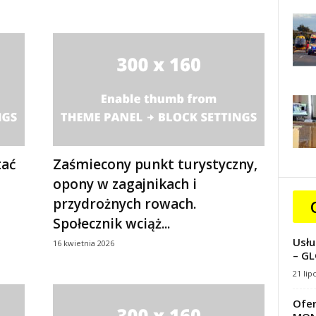
tać
Zaśmiecony punkt turystyczny,
opony w zagajnikach i
przydrożnych rowach.
Społecznik wciąż...
Usłu
16 kwietnia 2026
– GL
21 lip
Ofer