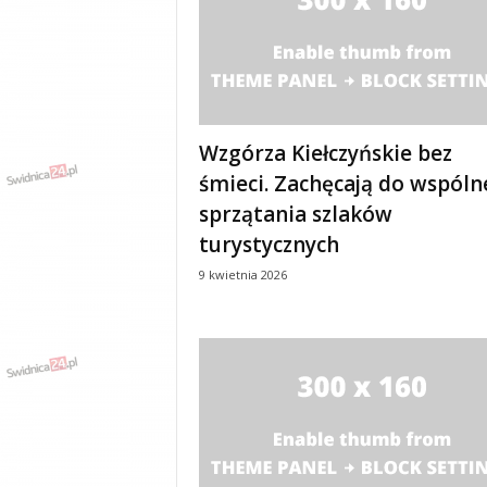
y
w
i
a
d
y
Wzgórza Kiełczyńskie bez
,
w
śmieci. Zachęcają do wspól
y
sprzątania szlaków
p
turystycznych
a
d
9 kwietnia 2026
k
i