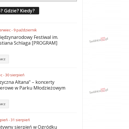
? Gdzie? Kiedy?
erwiec
-
9
październik
iędzynarodowy Festiwal im.
stiana Schlaga [PROGRAM]
acz
ec
-
30
sierpień
yczna Altana" – koncerty
nerowe w Parku Młodzieżowym
acz
rpień
-
31
sierpień
tywny sierpień w Ogródku