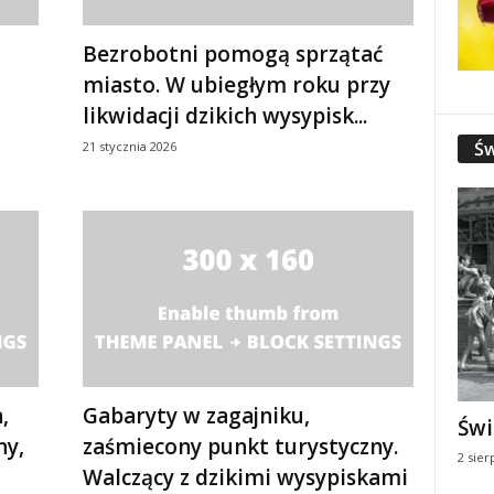
Bezrobotni pomogą sprzątać
miasto. W ubiegłym roku przy
likwidacji dzikich wysypisk...
Św
21 stycznia 2026
,
Gabaryty w zagajniku,
Świ
ny,
zaśmiecony punkt turystyczny.
2 sier
Walczący z dzikimi wysypiskami