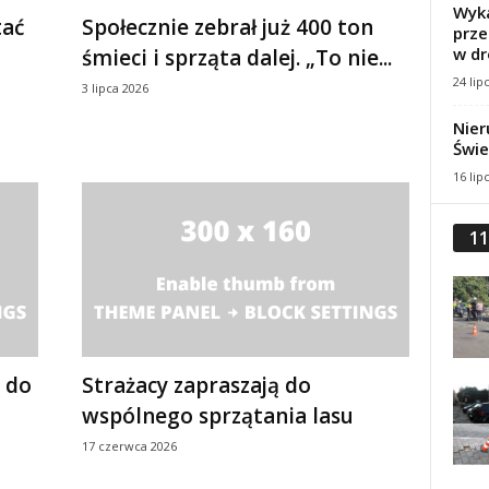
Wyka
tać
Społecznie zebrał już 400 ton
prze
w dr
śmieci i sprząta dalej. „To nie...
24 lip
3 lipca 2026
Nier
Świe
16 lip
11
, do
Strażacy zapraszają do
wspólnego sprzątania lasu
17 czerwca 2026